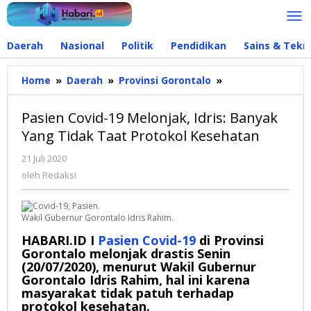
Lewati
ke
konten
Daerah
Nasional
Politik
Pendidikan
Sains & Tekn
Home
»
Daerah
»
Provinsi Gorontalo
»
Pasien
Covid-
19
Pasien Covid-19 Melonjak, Idris: Banyak
Melonjak,
Yang Tidak Taat Protokol Kesehatan
Idris:
Banyak
21 Juli 2020
oleh
Yang
Redaksi
oleh
Redaksi
Tidak
Taat
Protokol
Wakil Gubernur Gorontalo Idris Rahim.
Kesehatan
HABARI.ID I
Pasien
Covid-19
di Provinsi
Gorontalo melonjak drastis Senin
(20/07/2020), menurut Wakil Gubernur
Gorontalo Idris Rahim, hal ini karena
masyarakat tidak patuh terhadap
protokol kesehatan.