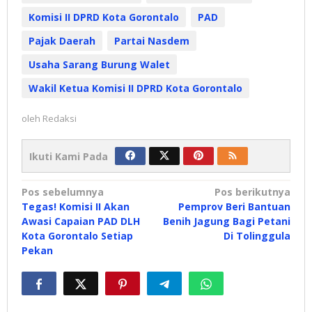
Komisi II DPRD Kota Gorontalo
PAD
Pajak Daerah
Partai Nasdem
Usaha Sarang Burung Walet
Wakil Ketua Komisi II DPRD Kota Gorontalo
oleh
Redaksi
Ikuti Kami Pada
Navigasi
Pos sebelumnya
Pos berikutnya
Tegas! Komisi II Akan
Pemprov Beri Bantuan
pos
Awasi Capaian PAD DLH
Benih Jagung Bagi Petani
Kota Gorontalo Setiap
Di Tolinggula
Pekan