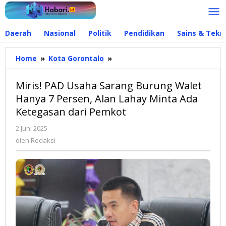
Lewati
ke
konten
Daerah
Nasional
Politik
Pendidikan
Sains & Tekn
Home
»
Kota Gorontalo
»
Miris!
PAD
Usaha
Miris! PAD Usaha Sarang Burung Walet
Sarang
Hanya 7 Persen, Alan Lahay Minta Ada
Burung
Ketegasan dari Pemkot
Walet
Hanya
2 Juni 2025
oleh
7
Redaksi
oleh
Redaksi
Persen,
Alan
Lahay
Minta
Ada
Ketegasan
dari
Pemkot