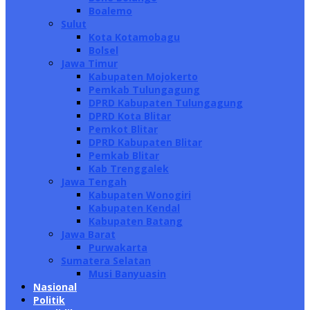
Boalemo
Sulut
Kota Kotamobagu
Bolsel
Jawa Timur
Kabupaten Mojokerto
Pemkab Tulungagung
DPRD Kabupaten Tulungagung
DPRD Kota Blitar
Pemkot Blitar
DPRD Kabupaten Blitar
Pemkab Blitar
Kab Trenggalek
Jawa Tengah
Kabupaten Wonogiri
Kabupaten Kendal
Kabupaten Batang
Jawa Barat
Purwakarta
Sumatera Selatan
Musi Banyuasin
Nasional
Politik