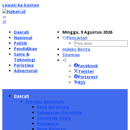
Lewati ke konten
Daerah
Minggu, 9 Agustus 2026
Nasional
Pencarian
Politik
Pendidikan
Indeks Berita
Sains &
Sitemap
Teknologi
Peristiwa
Facebook
Advertorial
Twitter
Pinterest
RSS
Daerah
Provinsi Gorontalo
Kota Gorontalo
Kabupaten Gorontalo
Gorontalo Utara
Pohuwato
Bone Bolango