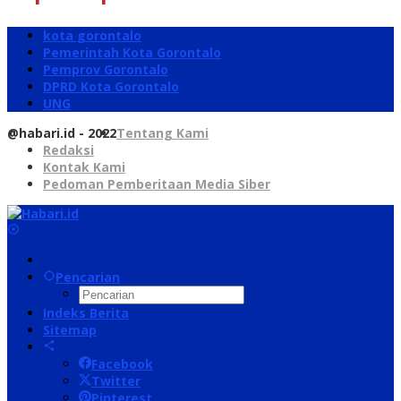
kota gorontalo
Pemerintah Kota Gorontalo
Pemprov Gorontalo
DPRD Kota Gorontalo
UNG
@habari.id - 2022
Tentang Kami
Redaksi
Kontak Kami
Pedoman Pemberitaan Media Siber
Pencarian
Indeks Berita
Sitemap
Facebook
Twitter
Pinterest