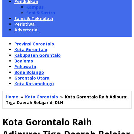
Pendidikan
Kampus
Seni & Sastra
Sains & Teknologi
Peristiwa
Advertorial
Provinsi Gorontalo
Kota Gorontalo
Kabupaten Gorontalo
Boalemo
Pohuwato
Bone Bolango
Gorontalo Utara
Kota Kotamobagu
Home
»
Kota Gorontalo
»
Kota Gorontalo Raih Adipura:
Tiga Daerah Belajar di DLH
Kota Gorontalo Raih