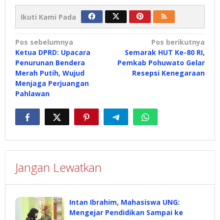
Ikuti Kami Pada
Navigasi
Pos sebelumnya
Pos berikutnya
Ketua DPRD: Upacara
Semarak HUT Ke-80 RI,
pos
Penurunan Bendera
Pemkab Pohuwato Gelar
Merah Putih, Wujud
Resepsi Kenegaraan
Menjaga Perjuangan
Pahlawan
Jangan Lewatkan
Intan Ibrahim, Mahasiswa UNG:
Mengejar Pendidikan Sampai ke