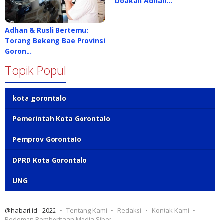
Doakan Adhan…
Adhan & Rusli Bertemu:
Torang Bekeng Bae Provinsi
Goron…
Topik Popul
kota gorontalo
Pemerintah Kota Gorontalo
Pemprov Gorontalo
DPRD Kota Gorontalo
UNG
@habari.id - 2022
Tentang Kami
Redaksi
Kontak Kami
Pedoman Pemberitaan Media Siber