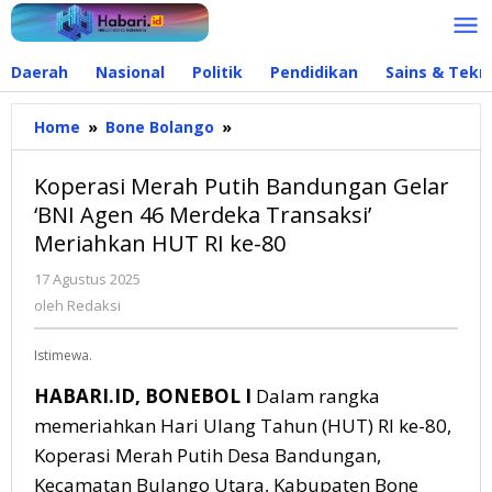
Lewati
ke
konten
Daerah
Nasional
Politik
Pendidikan
Sains & Tekn
Home
»
Bone Bolango
»
Koperasi
Merah
Putih
Koperasi Merah Putih Bandungan Gelar
Bandungan
‘BNI Agen 46 Merdeka Transaksi’
Gelar
Meriahkan HUT RI ke-80
'BNI
Agen
17 Agustus 2025
oleh
46
Redaksi
oleh
Redaksi
Merdeka
Transaksi'
Istimewa.
Meriahkan
HUT
HABARI.ID, BONEBOL I
Dalam rangka
RI
memeriahkan Hari Ulang Tahun (HUT) RI ke-80,
ke-
80
Koperasi Merah Putih Desa Bandungan,
Kecamatan Bulango Utara, Kabupaten Bone