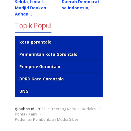
Sekda, Ismail
Daerah Demokrat
Madjid Doakan
se Indonesia,…
Adhan…
Topik Popul
kota gorontalo
Pemerintah Kota Gorontalo
Pemprov Gorontalo
DPRD Kota Gorontalo
UNG
@habari.id - 2022
Tentang Kami
Redaksi
Kontak Kami
Pedoman Pemberitaan Media Siber