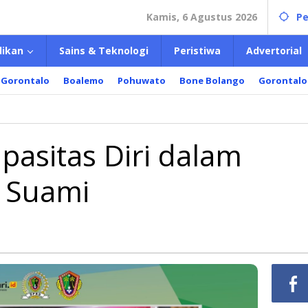
Kamis, 6 Agustus 2026
Pe
dikan
Sains & Teknologi
Peristiwa
Advertorial
 Gorontalo
Boalemo
Pohuwato
Bone Bolango
Gorontalo
pasitas Diri dalam
 Suami