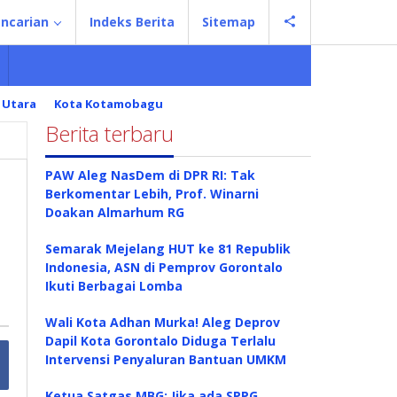
ncarian
Indeks Berita
Sitemap
 Utara
Kota Kotamobagu
Berita terbaru
PAW Aleg NasDem di DPR RI: Tak
Berkomentar Lebih, Prof. Winarni
Doakan Almarhum RG
Semarak Mejelang HUT ke 81 Republik
Indonesia, ASN di Pemprov Gorontalo
Ikuti Berbagai Lomba
Wali Kota Adhan Murka! Aleg Deprov
Dapil Kota Gorontalo Diduga Terlalu
Intervensi Penyaluran Bantuan UMKM
Ketua Satgas MBG: Jika ada SPPG