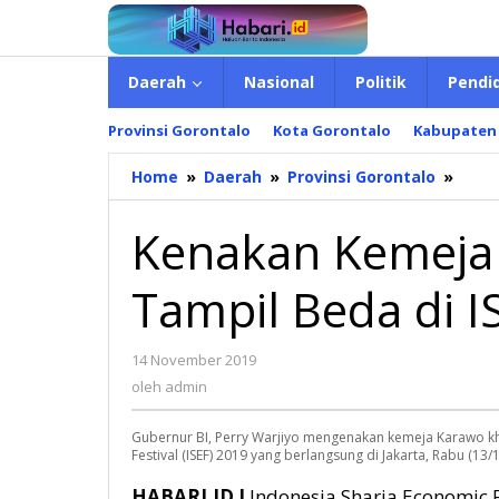
Lewati
ke
konten
Daerah
Nasional
Politik
Pendi
Provinsi Gorontalo
Kota Gorontalo
Kabupaten
Home
»
Daerah
»
Provinsi Gorontalo
»
Kena
Keme
Kara
Kenakan Kemeja
Gube
BI
Tampil Beda di I
Tamp
Beda
di
14 November 2019
oleh
ISEF
admin
oleh
admin
2019
Gubernur BI, Perry Warjiyo mengenakan kemeja Karawo k
Festival (ISEF) 2019 yang berlangsung di Jakarta, Rabu (13/
HABARI.ID I
Indonesia Sharia Economic Fe