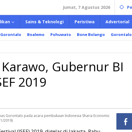
Jumat, 7 Agustus 2026
Pe
dikan
Sains & Teknologi
Peristiwa
Advertorial
 Gorontalo
Boalemo
Pohuwato
Bone Bolango
Gorontalo
kan
ja
wo,
 Karawo, Gubernur BI
rnur
SEF 2019
il
has Gorontalo pada acara pembukaan Indonesia Sharia Economic
11/2019)
stival (ISEF) 2019, digelar di Jakarta, Rabu