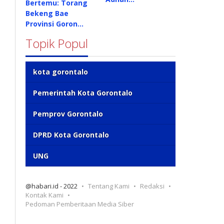
Bertemu: Torang
Bekeng Bae
Provinsi Goron…
Topik Popul
kota gorontalo
Pemerintah Kota Gorontalo
Pemprov Gorontalo
DPRD Kota Gorontalo
UNG
@habari.id - 2022
Tentang Kami
Redaksi
Kontak Kami
Pedoman Pemberitaan Media Siber