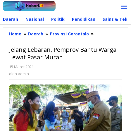
Lewati
ke
konten
Daerah
Nasional
Politik
Pendidikan
Sains & Tekn
Home
»
Daerah
»
Provinsi Gorontalo
»
Jelang
Lebaran,
Pemprov
Jelang Lebaran, Pemprov Bantu Warga
Bantu
Lewat Pasar Murah
Warga
Lewat
15 Maret 2021
oleh
Pasar
admin
oleh
admin
Murah