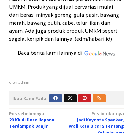
UMKM. Produk yang dijual bervariasi mulai
dari beras, minyak goreng, gula pasir, bawang
merah, bawang putih, cabe, telur, ikan dan
ayam. Ada juga produk produk UMKM seperti
sagela, keripik dan lainnya. (edm/habari.id)
Baca berita kami lainnya di
oleh
admin
Ikuti Kami Pada
Navigasi
Pos sebelumnya
Pos berikutnya
20 KK di Desa Iloponu
Jadi Keynote Speaker,
pos
Terdampak Banjir
Wali Kota Bicara Tentang
Kebudayaan