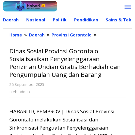
Lewati
ke
konten
Daerah
Nasional
Politik
Pendidikan
Sains & Tekn
Home
»
Daerah
»
Provinsi Gorontalo
»
Dinas
Sosial
Provinsi
Dinas Sosial Provinsi Gorontalo
Gorontalo
Sosialisasikan Penyelenggaraan
Sosialisasikan
Perizinan Undian Gratis Berhadiah dan
Penyelenggaraa
Perizinan
Pengumpulan Uang dan Barang
Undian
26 September 2025
oleh
Gratis
admin
oleh
admin
Berhadiah
dan
Pengumpulan
HABARI.ID, PEMPROV | Dinas Sosial Provinsi
Uang
dan
Gorontalo melakukan Sosialisasi dan
Barang
Sinkronisasi Penguatan Penyelenggaraan