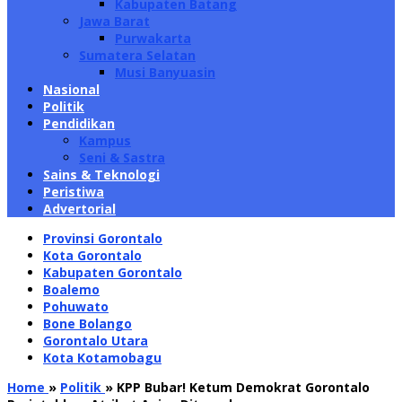
Kabupaten Batang
Jawa Barat
Purwakarta
Sumatera Selatan
Musi Banyuasin
Nasional
Politik
Pendidikan
Kampus
Seni & Sastra
Sains & Teknologi
Peristiwa
Advertorial
Provinsi Gorontalo
Kota Gorontalo
Kabupaten Gorontalo
Boalemo
Pohuwato
Bone Bolango
Gorontalo Utara
Kota Kotamobagu
Home
»
Politik
»
KPP Bubar! Ketum Demokrat Gorontalo