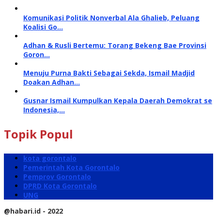
Komunikasi Politik Nonverbal Ala Ghalieb, Peluang
Koalisi Go…
Adhan & Rusli Bertemu: Torang Bekeng Bae Provinsi
Goron…
Menuju Purna Bakti Sebagai Sekda, Ismail Madjid
Doakan Adhan…
Gusnar Ismail Kumpulkan Kepala Daerah Demokrat se
Indonesia,…
Topik Popul
kota gorontalo
Pemerintah Kota Gorontalo
Pemprov Gorontalo
DPRD Kota Gorontalo
UNG
@habari.id - 2022