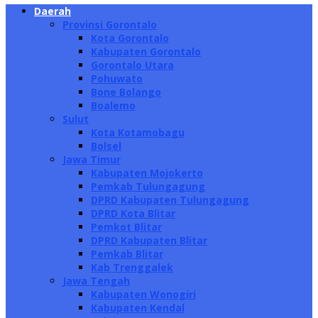
Daerah
Provinsi Gorontalo
Kota Gorontalo
Kabupaten Gorontalo
Gorontalo Utara
Pohuwato
Bone Bolango
Boalemo
Sulut
Kota Kotamobagu
Bolsel
Jawa Timur
Kabupaten Mojokerto
Pemkab Tulungagung
DPRD Kabupaten Tulungagung
DPRD Kota Blitar
Pemkot Blitar
DPRD Kabupaten Blitar
Pemkab Blitar
Kab Trenggalek
Jawa Tengah
Kabupaten Wonogiri
Kabupaten Kendal