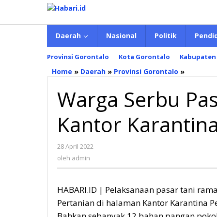
Lewati
ke
konten
Daerah
Nasional
Politik
Pendi
Provinsi Gorontalo
Kota Gorontalo
Kabupaten
Home
»
Daerah
»
Provinsi Gorontalo
»
Warga
Serbu
Warga Serbu Pa
Pasar
Tani
Ramada
Kantor Karantina
Kantor
Karantin
Pertania
28 April 2022
oleh
admin
oleh
admin
HABARI.ID | Pelaksanaan pasar tani ram
Pertanian di halaman Kantor Karantina P
Bahkan sebanyak 12 bahan pangan pokok 