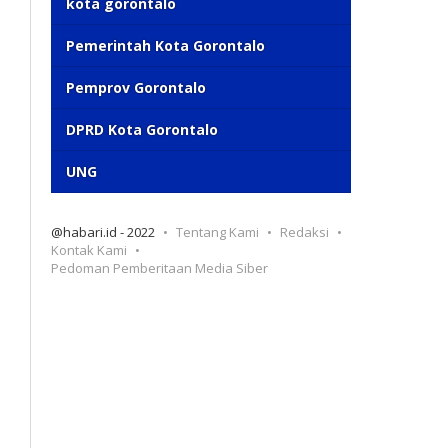
kota gorontalo
Pemerintah Kota Gorontalo
Pemprov Gorontalo
DPRD Kota Gorontalo
UNG
@habari.id - 2022
Tentang Kami
Redaksi
Kontak Kami
Pedoman Pemberitaan Media Siber