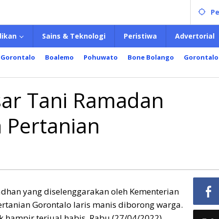
Pe
dikan
Sains & Teknologi
Peristiwa
Advertorial
 Gorontalo
Boalemo
Pohuwato
Bone Bolango
Gorontalo
sar Tani Ramadan
n
 Pertanian
a
n
adhan yang diselenggarakan oleh Kementerian
ertanian Gorontalo laris manis diborong warga.
hampir terjual habis, Rabu (27/04/2022).