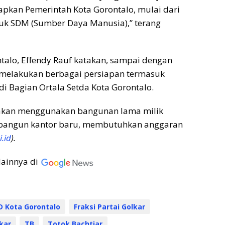
iapkan Pemerintah Kota Gorontalo, mulai dari
uk SDM (Sumber Daya Manusia),” terang
ontalo, Effendy Rauf katakan, sampai dengan
s melakukan berbagai persiapan termasuk
i Bagian Ortala Setda Kota Gorontalo.
i akan menggunakan bangunan lama milik
mbangun kantor baru, membutuhkan anggaran
.id
).
lainnya di
 Kota Gorontalo
Fraksi Partai Golkar
lkar
TB
Totok Bachtiar