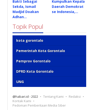
Bakti Sebagai
Kumpulkan Kepala
Sekda, Ismail
Daerah Demokrat
Madjid Doakan
se Indonesia,…
Adhan…
Topik Popul
kota gorontalo
Pemerintah Kota Gorontalo
Pemprov Gorontalo
DPRD Kota Gorontalo
UNG
@habari.id - 2022
Tentang Kami
Redaksi
Kontak Kami
Pedoman Pemberitaan Media Siber