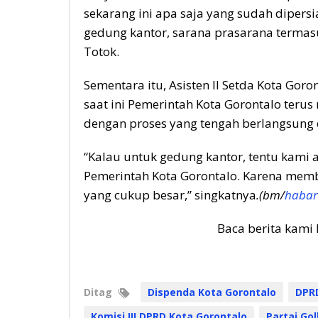
sekarang ini apa saja yang sudah dipers
gedung kantor, sarana prasarana termas
Totok.
Sementara itu, Asisten II Setda Kota Gor
saat ini Pemerintah Kota Gorontalo teru
dengan proses yang tengah berlangsung d
“Kalau untuk gedung kantor, tentu kam
Pemerintah Kota Gorontalo. Karena me
yang cukup besar,” singkatnya
.(bm/
habari
Baca berita kami 
Ditag
Dispenda Kota Gorontalo
DPRD
Komisi III DPRD Kota Gorontalo
Partai Go