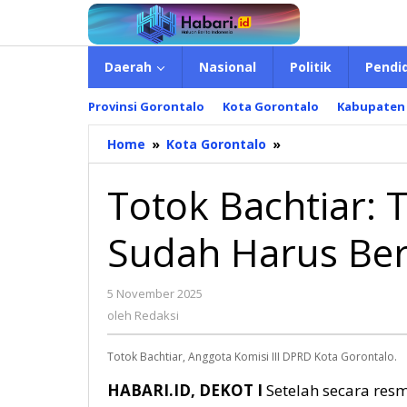
Lewati
ke
konten
Daerah
Nasional
Politik
Pendi
Provinsi Gorontalo
Kota Gorontalo
Kabupaten
Home
»
Kota Gorontalo
»
Totok
Bachtiar:
Tahun
Totok Bachtiar:
2026
Dispenda
Sudah Harus Ber
Sudah
Harus
Beroperasi
5 November 2025
oleh
Redaksi
oleh
Redaksi
Totok Bachtiar, Anggota Komisi III DPRD Kota Gorontalo.
HABARI.ID, DEKOT I
Setelah secara resm