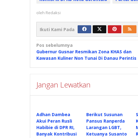
oleh
Redaksi
Ikuti Kami Pada
Navigasi
Pos sebelumnya
Gubernur Gusnar Resmikan Zona KHAS dan
pos
Kawasan Kuliner Non Tunai Di Danau Perintis
Jangan Lewatkan
Adhan Dambea
Berikut Susunan
Akui Peran Rusli
Pansus Ranperda
Habibie di DPR RI,
Larangan LGBT,
Banyak Kontribusi
Ketuanya Susanto