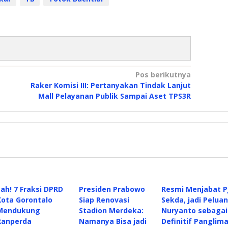
Pos berikutnya
Raker Komisi III: Pertanyakan Tindak Lanjut
Mall Pelayanan Publik Sampai Aset TPS3R
Sah! 7 Fraksi DPRD
Presiden Prabowo
Resmi Menjabat P
Kota Gorontalo
Siap Renovasi
Sekda, jadi Pelua
Mendukung
Stadion Merdeka:
Nuryanto sebagai
Ranperda
Namanya Bisa jadi
Definitif Panglim