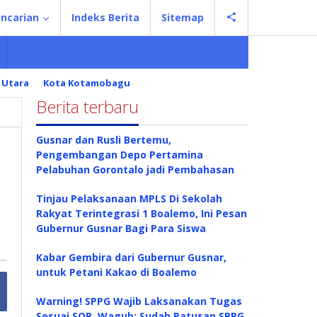
ncarian
Indeks Berita
Sitemap
 Utara
Kota Kotamobagu
Berita terbaru
Gusnar dan Rusli Bertemu,
Pengembangan Depo Pertamina
Pelabuhan Gorontalo jadi Pembahasan
Tinjau Pelaksanaan MPLS Di Sekolah
Rakyat Terintegrasi 1 Boalemo, Ini Pesan
Gubernur Gusnar Bagi Para Siswa
Kabar Gembira dari Gubernur Gusnar,
untuk Petani Kakao di Boalemo
Warning! SPPG Wajib Laksanakan Tugas
Sesuai SOP, Wagub: Sudah Ratusan SPPG