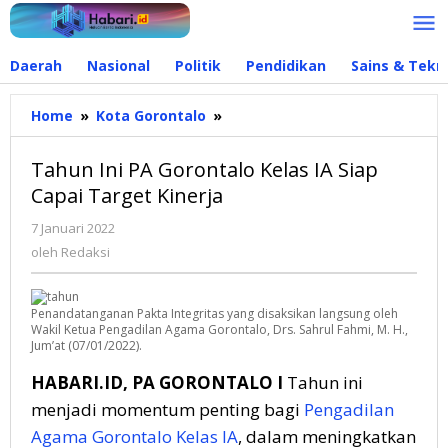
Lewati
ke
konten
Daerah
Nasional
Politik
Pendidikan
Sains & Tekn
Home
»
Kota Gorontalo
»
Tahun
Ini
PA
Tahun Ini PA Gorontalo Kelas IA Siap
Gorontalo
Capai Target Kinerja
Kelas
IA
7 Januari 2022
oleh
Siap
Redaksi
oleh
Redaksi
Capai
Target
Kinerja
Penandatanganan Pakta Integritas yang disaksikan langsung oleh
Wakil Ketua Pengadilan Agama Gorontalo, Drs. Sahrul Fahmi, M. H.,
Jum’at (07/01/2022).
HABARI.ID, PA GORONTALO I
Tahun ini
menjadi momentum penting bagi
Pengadilan
Agama Gorontalo Kelas IA
, dalam meningkatkan