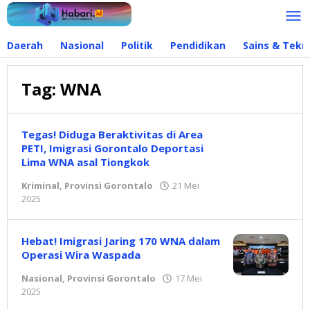
Lewati
ke
konten
Daerah
Nasional
Politik
Pendidikan
Sains & Tekn
Tag:
WNA
Tegas! Diduga Beraktivitas di Area
PETI, Imigrasi Gorontalo Deportasi
Lima WNA asal Tiongkok
Kriminal
,
Provinsi Gorontalo
21 Mei
2025
oleh
Redaksi
Hebat! Imigrasi Jaring 170 WNA dalam
Operasi Wira Waspada
Nasional
,
Provinsi Gorontalo
17 Mei
2025
oleh
Redaksi