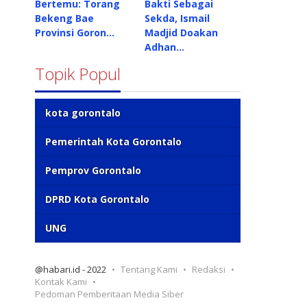
Bertemu: Torang
Bakti Sebagai
Bekeng Bae
Sekda, Ismail
Provinsi Goron…
Madjid Doakan
Adhan…
Topik Popul
kota gorontalo
Pemerintah Kota Gorontalo
Pemprov Gorontalo
DPRD Kota Gorontalo
UNG
@habari.id - 2022
Tentang Kami
Redaksi
Kontak Kami
Pedoman Pemberitaan Media Siber