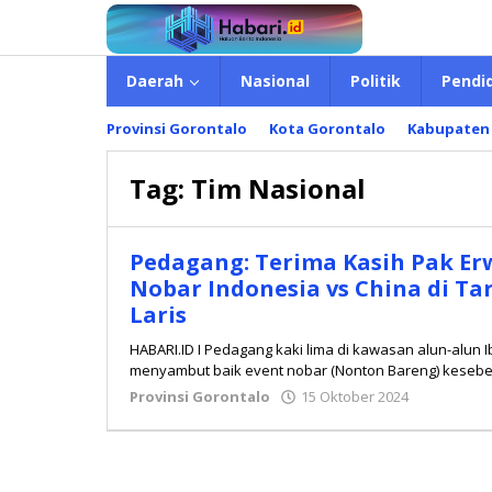
Lewati
ke
konten
Daerah
Nasional
Politik
Pendi
Provinsi Gorontalo
Kota Gorontalo
Kabupaten
Tag:
Tim Nasional
Pedagang: Terima Kasih Pak Er
Nobar Indonesia vs China di T
Laris
HABARI.ID I Pedagang kaki lima di kawasan alun-alun 
menyambut baik event nobar (Nonton Bareng) kesebe
Provinsi Gorontalo
15 Oktober 2024
oleh
Redaksi