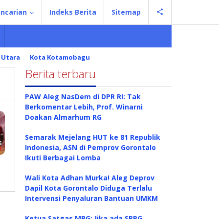
ncarian
Indeks Berita
Sitemap
 Utara
Kota Kotamobagu
Berita terbaru
PAW Aleg NasDem di DPR RI: Tak
Berkomentar Lebih, Prof. Winarni
Doakan Almarhum RG
Semarak Mejelang HUT ke 81 Republik
Indonesia, ASN di Pemprov Gorontalo
Ikuti Berbagai Lomba
Wali Kota Adhan Murka! Aleg Deprov
Dapil Kota Gorontalo Diduga Terlalu
Intervensi Penyaluran Bantuan UMKM
Ketua Satgas MBG: Jika ada SPPG