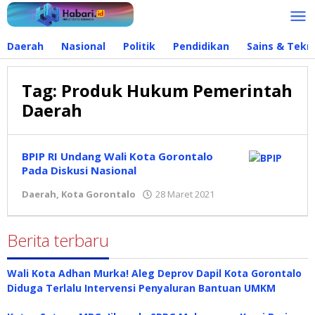
Lewati
ke
konten
Daerah
Nasional
Politik
Pendidikan
Sains & Tekn
Tag:
Produk Hukum Pemerintah
Daerah
BPIP RI Undang Wali Kota Gorontalo
Pada Diskusi Nasional
Daerah
,
Kota Gorontalo
28 Maret 2021
oleh
Redaksi
Berita terbaru
Wali Kota Adhan Murka! Aleg Deprov Dapil Kota Gorontalo
Diduga Terlalu Intervensi Penyaluran Bantuan UMKM