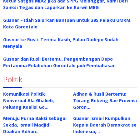
Ketua Satgas MBG: Jika ada SPPG Melanggar, Kami Beri
Sanksi Tegas dan Laporkan ke Korwil MBG
Gusnar – Idah Salurkan Bantuan untuk 395 Pelaku UMKM
Kota Gorontalo
Gusnar ke Rusli: Terima Kasih, Pulau Dudepo Sudah
Menyala
Gusnar dan Rusli Bertemu, Pengembangan Depo
Pertamina Pelabuhan Gorontalo jadi Pembahasan
Politik
Komunikasi Politik
Adhan & Rusli Bertemu:
Nonverbal Ala Ghalieb,
Torang Bekeng Bae Provinsi
Peluang Koalisi Go…
Goron…
Menuju Purna Bakti Sebagai
Gusnar Ismail Kumpulkan
Sekda, Ismail Madjid
Kepala Daerah Demokrat se
Doakan Adhan…
Indonesia,…