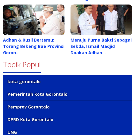
Adhan & Rusli Bertemu:
Menuju Purna Bakti Sebagai
Torang Bekeng Bae Provinsi
Sekda, Ismail Madjid
Goron…
Doakan Adhan…
Topik Popul
kota gorontalo
Pemerintah Kota Gorontalo
Pemprov Gorontalo
DPRD Kota Gorontalo
UNG