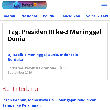
Lewati
ke
konten
Daerah
Nasional
Politik
Pendidikan
Sains & Tekn
Tag:
Presiden RI ke-3 Meninggal
Dunia
BJ Habibie Meninggal Dunia, Indonesia
Berduka
Peristiwa
,
Provinsi Gorontalo
11
September 2019
oleh
admin
Berita terbaru
Intan Ibrahim, Mahasiswa UNG: Mengejar Pendidikan
Sampai ke Pelaminan