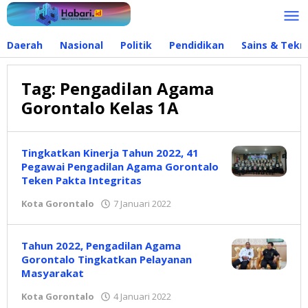
Lewati
ke
konten
Daerah
Nasional
Politik
Pendidikan
Sains & Tekn
Tag:
Pengadilan Agama
Gorontalo Kelas 1A
Tingkatkan Kinerja Tahun 2022, 41
Pegawai Pengadilan Agama Gorontalo
Teken Pakta Integritas
Kota Gorontalo
7 Januari 2022
oleh
Hidayat
Mokambu
Tahun 2022, Pengadilan Agama
Gorontalo Tingkatkan Pelayanan
Masyarakat
Kota Gorontalo
4 Januari 2022
oleh