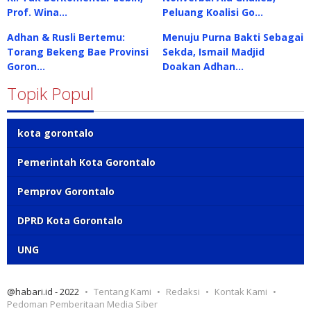
Prof. Wina…
Peluang Koalisi Go…
Adhan & Rusli Bertemu:
Menuju Purna Bakti Sebagai
Torang Bekeng Bae Provinsi
Sekda, Ismail Madjid
Goron…
Doakan Adhan…
Topik Popul
kota gorontalo
Pemerintah Kota Gorontalo
Pemprov Gorontalo
DPRD Kota Gorontalo
UNG
@habari.id - 2022
Tentang Kami
Redaksi
Kontak Kami
Pedoman Pemberitaan Media Siber