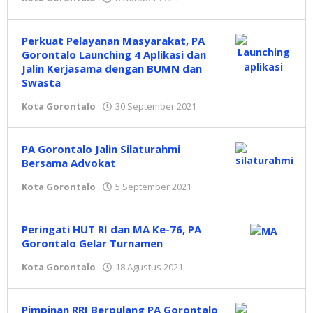
Hidayat
Mokambu
Perkuat Pelayanan Masyarakat, PA
Gorontalo Launching 4 Aplikasi dan
Jalin Kerjasama dengan BUMN dan
Swasta
Kota Gorontalo
30 September 2021
oleh
Hidayat
Mokambu
PA Gorontalo Jalin Silaturahmi
Bersama Advokat
Kota Gorontalo
5 September 2021
oleh
Hidayat
Mokambu
Peringati HUT RI dan MA Ke-76, PA
Gorontalo Gelar Turnamen
Kota Gorontalo
18 Agustus 2021
oleh
Hidayat
Mokambu
Pimpinan RRI Berpulang PA Gorontalo