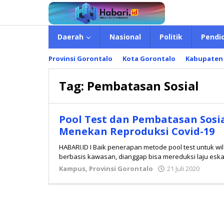
Lewati
ke
konten
Daerah
Nasional
Politik
Pendi
Provinsi Gorontalo
Kota Gorontalo
Kabupaten
Tag:
Pembatasan Sosial
Pool Test dan Pembatasan Sosi
Menekan Reproduksi Covid-19
HABARI.ID I Baik penerapan metode pool test untuk 
berbasis kawasan, dianggap bisa mereduksi laju esk
Kampus
,
Provinsi Gorontalo
21 Juli 2020
oleh
admi