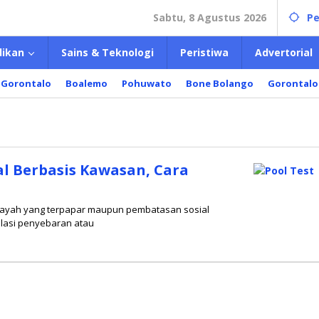
Sabtu, 8 Agustus 2026
Pe
dikan
Sains & Teknologi
Peristiwa
Advertorial
 Gorontalo
Boalemo
Pohuwato
Bone Bolango
Gorontalo
al Berbasis Kawasan, Cara
wilayah yang terpapar maupun pembatasan sosial
alasi penyebaran atau
n