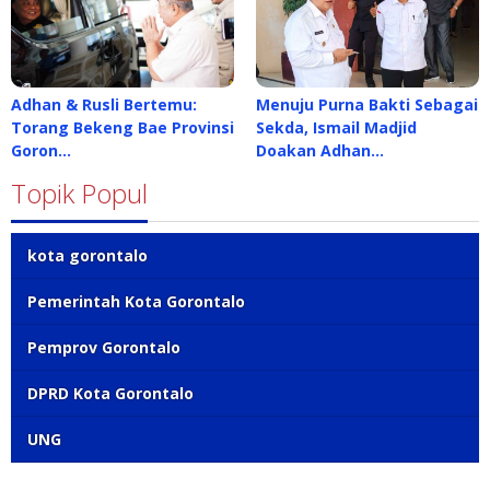
Adhan & Rusli Bertemu:
Menuju Purna Bakti Sebagai
Torang Bekeng Bae Provinsi
Sekda, Ismail Madjid
Goron…
Doakan Adhan…
Topik Popul
kota gorontalo
Pemerintah Kota Gorontalo
Pemprov Gorontalo
DPRD Kota Gorontalo
UNG