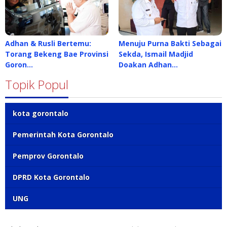
Adhan & Rusli Bertemu:
Menuju Purna Bakti Sebagai
Torang Bekeng Bae Provinsi
Sekda, Ismail Madjid
Goron…
Doakan Adhan…
Topik Popul
kota gorontalo
Pemerintah Kota Gorontalo
Pemprov Gorontalo
DPRD Kota Gorontalo
UNG