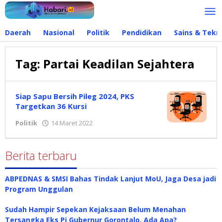
Lewati
ke
konten
Daerah
Nasional
Politik
Pendidikan
Sains & Tekn
Tag:
Partai Keadilan Sejahtera
Siap Sapu Bersih Pileg 2024, PKS
Targetkan 36 Kursi
Politik
14 Maret 2022
oleh
Redaksi
Berita terbaru
ABPEDNAS & SMSI Bahas Tindak Lanjut MoU, Jaga Desa jadi
Program Unggulan
Sudah Hampir Sepekan Kejaksaan Belum Menahan
Tersangka Eks Pj Gubernur Gorontalo, Ada Apa?