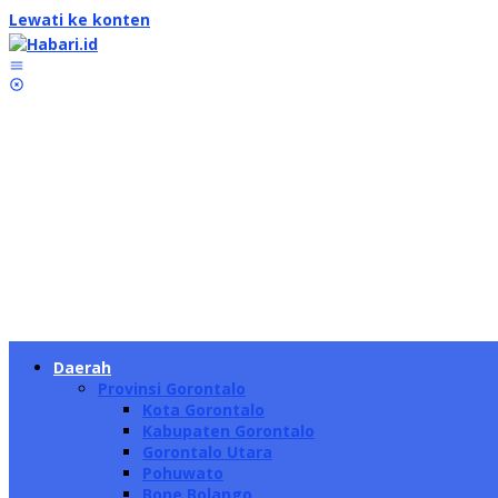
Lewati ke konten
Daerah
Provinsi Gorontalo
Kota Gorontalo
Kabupaten Gorontalo
Gorontalo Utara
Pohuwato
Bone Bolango