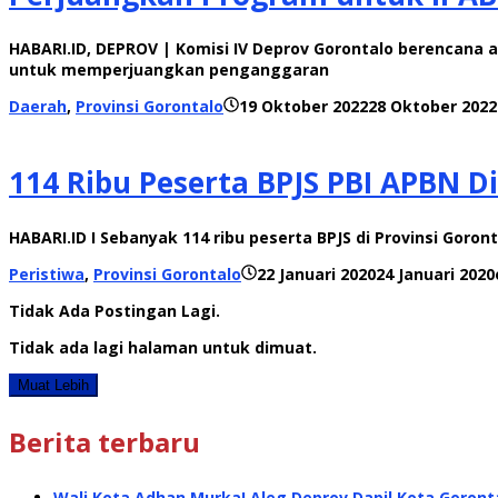
HABARI.ID, DEPROV | Komisi IV Deprov Gorontalo berencana 
untuk memperjuangkan penganggaran
Daerah
,
Provinsi Gorontalo
19 Oktober 2022
28 Oktober 2022
114 Ribu Peserta BPJS PBI APBN D
HABARI.ID I Sebanyak 114 ribu peserta BPJS di Provinsi Gor
Peristiwa
,
Provinsi Gorontalo
22 Januari 2020
24 Januari 2020
Tidak Ada Postingan Lagi.
Tidak ada lagi halaman untuk dimuat.
Muat Lebih
Berita terbaru
Wali Kota Adhan Murka! Aleg Deprov Dapil Kota Goront