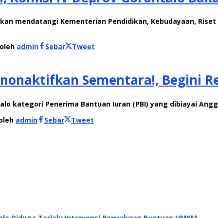
akan mendatangi Kementerian Pendidikan, Kebudayaan, Riset 
oleh
admin
Sebar
Tweet
inonaktifkan Sementara!, Begini R
ontalo kategori Penerima Bantuan Iuran (PBI) yang dibiayai A
oleh
admin
Sebar
Tweet
alo Diduga Terlalu Intervensi Penyaluran Bantuan UMKM