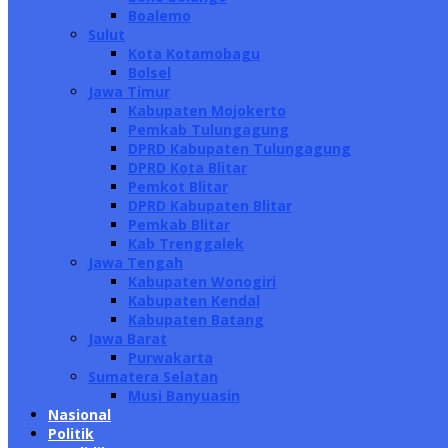
Boalemo
Sulut
Kota Kotamobagu
Bolsel
Jawa Timur
Kabupaten Mojokerto
Pemkab Tulungagung
DPRD Kabupaten Tulungagung
DPRD Kota Blitar
Pemkot Blitar
DPRD Kabupaten Blitar
Pemkab Blitar
Kab Trenggalek
Jawa Tengah
Kabupaten Wonogiri
Kabupaten Kendal
Kabupaten Batang
Jawa Barat
Purwakarta
Sumatera Selatan
Musi Banyuasin
Nasional
Politik