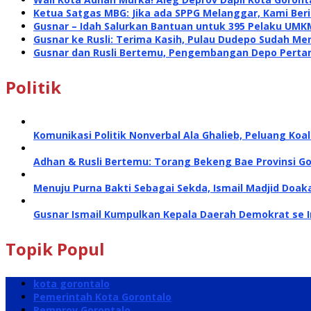
Ketua Satgas MBG: Jika ada SPPG Melanggar, Kami Ber
Gusnar – Idah Salurkan Bantuan untuk 395 Pelaku UMK
Gusnar ke Rusli: Terima Kasih, Pulau Dudepo Sudah Me
Gusnar dan Rusli Bertemu, Pengembangan Depo Perta
Politik
Komunikasi Politik Nonverbal Ala Ghalieb, Peluang Koal
Adhan & Rusli Bertemu: Torang Bekeng Bae Provinsi G
Menuju Purna Bakti Sebagai Sekda, Ismail Madjid Doa
Gusnar Ismail Kumpulkan Kepala Daerah Demokrat se 
Topik Popul
kota gorontalo
Pemerintah Kota Gorontalo
Pemprov Gorontalo