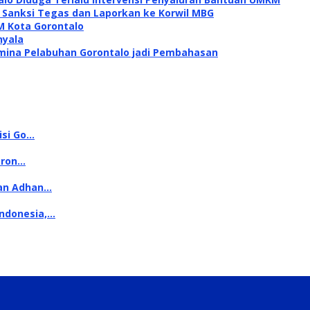
i Sanksi Tegas dan Laporkan ke Korwil MBG
M Kota Gorontalo
nyala
mina Pelabuhan Gorontalo jadi Pembahasan
isi Go…
oron…
kan Adhan…
Indonesia,…