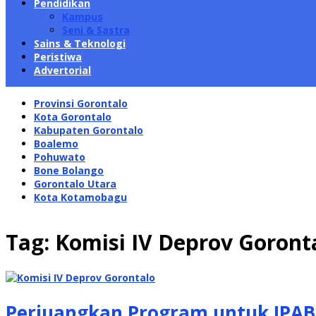
Pendidikan
Kampus
Seni & Sastra
Sains & Teknologi
Peristiwa
Advertorial
Provinsi Gorontalo
Kota Gorontalo
Kabupaten Gorontalo
Boalemo
Pohuwato
Bone Bolango
Gorontalo Utara
Kota Kotamobagu
Tag:
Komisi IV Deprov Goront
Perjuangkan Program untuk IPABI