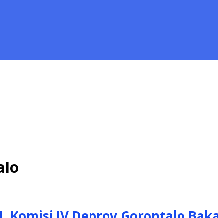
alo
, Komisi IV Deprov Gorontalo Bak