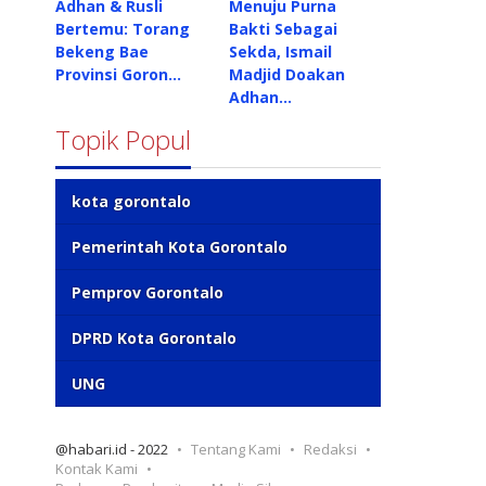
Adhan & Rusli
Menuju Purna
Bertemu: Torang
Bakti Sebagai
Bekeng Bae
Sekda, Ismail
Provinsi Goron…
Madjid Doakan
Adhan…
Topik Popul
kota gorontalo
Pemerintah Kota Gorontalo
Pemprov Gorontalo
DPRD Kota Gorontalo
UNG
@habari.id - 2022
Tentang Kami
Redaksi
Kontak Kami