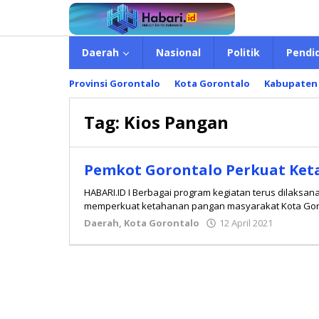
Lewati
ke
konten
Daerah
Nasional
Politik
Pendi
Provinsi Gorontalo
Kota Gorontalo
Kabupaten
Tag:
Kios Pangan
Pemkot Gorontalo Perkuat Ke
HABARI.ID I Berbagai program kegiatan terus dilaksa
memperkuat ketahanan pangan masyarakat Kota Gor
Daerah
,
Kota Gorontalo
12 April 2021
oleh
Redaksi