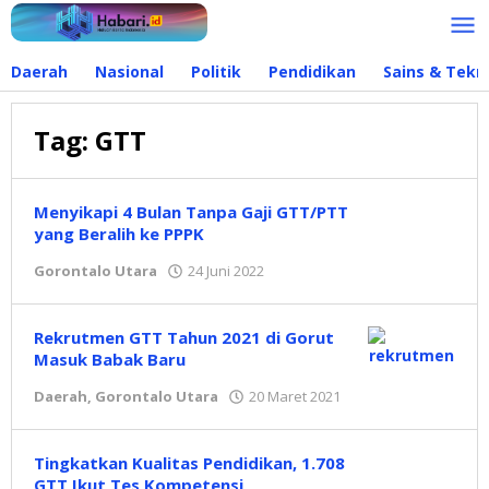
Lewati
ke
konten
Daerah
Nasional
Politik
Pendidikan
Sains & Tekn
Tag:
GTT
Menyikapi 4 Bulan Tanpa Gaji GTT/PTT
yang Beralih ke PPPK
Gorontalo Utara
24 Juni 2022
oleh
Dwi
Manoppo
Rekrutmen GTT Tahun 2021 di Gorut
Masuk Babak Baru
Daerah
,
Gorontalo Utara
20 Maret 2021
oleh
Redaksi
Tingkatkan Kualitas Pendidikan, 1.708
GTT Ikut Tes Kompetensi