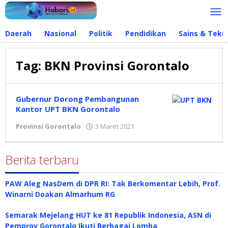
Lewati
ke
konten
Daerah
Nasional
Politik
Pendidikan
Sains & Tekn
Tag:
BKN Provinsi Gorontalo
Gubernur Dorong Pembangunan
Kantor UPT BKN Gorontalo
Provinsi Gorontalo
3 Maret 2021
oleh
admin
Berita terbaru
PAW Aleg NasDem di DPR RI: Tak Berkomentar Lebih, Prof.
Winarni Doakan Almarhum RG
Semarak Mejelang HUT ke 81 Republik Indonesia, ASN di
Pemprov Gorontalo Ikuti Berbagai Lomba