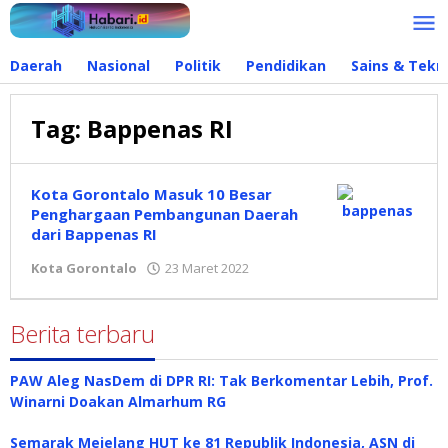
Lewati
ke
konten
Daerah
Nasional
Politik
Pendidikan
Sains & Tekn
Tag:
Bappenas RI
Kota Gorontalo Masuk 10 Besar
Penghargaan Pembangunan Daerah
dari Bappenas RI
Kota Gorontalo
23 Maret 2022
oleh
Redaksi
Berita terbaru
PAW Aleg NasDem di DPR RI: Tak Berkomentar Lebih, Prof.
Winarni Doakan Almarhum RG
Semarak Mejelang HUT ke 81 Republik Indonesia, ASN di