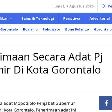
Jumat, 7 Agustus 2026
Pe
dikan
Sains & Teknologi
Peristiwa
Advertorial
 Gorontalo
Boalemo
Pohuwato
Bone Bolango
Gorontalo
kaian
rimaan
ra
imaan Secara Adat Pj
ir Di Kota Gorontalo
rnur
khir
ntalo
a adat Mopotilolo Penjabat Gubernur
 Kota Gorontalo. Penerimaan adat ini