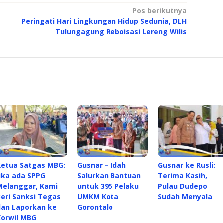
Pos berikutnya
Peringati Hari Lingkungan Hidup Sedunia, DLH
Tulungagung Reboisasi Lereng Wilis
Ketua Satgas MBG:
Gusnar – Idah
Gusnar ke Rusli:
Jika ada SPPG
Salurkan Bantuan
Terima Kasih,
Melanggar, Kami
untuk 395 Pelaku
Pulau Dudepo
Beri Sanksi Tegas
UMKM Kota
Sudah Menyala
dan Laporkan ke
Gorontalo
Korwil MBG