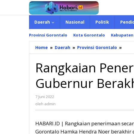
Lewati
ke
konten
Daerah
Nasional
Politik
Pendi
Provinsi Gorontalo
Kota Gorontalo
Kabupaten
Home
»
Daerah
»
Provinsi Gorontalo
»
Rang
Pene
Seca
Rangkaian Pener
Adat
Pj
Gubernur Berakh
Gube
Bera
Di
7 Juni 2022
oleh
Kota
admin
oleh
admin
Goro
HABARI.ID | Rangkaian penerimaan secar
Gorontalo Hamka Hendra Noer berakhir di