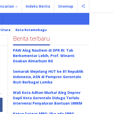
ncarian
Indeks Berita
Sitemap
 Utara
Kota Kotamobagu
Berita terbaru
PAW Aleg NasDem di DPR RI: Tak
Berkomentar Lebih, Prof. Winarni
Doakan Almarhum RG
Semarak Mejelang HUT ke 81 Republik
Indonesia, ASN di Pemprov Gorontalo
Ikuti Berbagai Lomba
Wali Kota Adhan Murka! Aleg Deprov
Dapil Kota Gorontalo Diduga Terlalu
Intervensi Penyaluran Bantuan UMKM
Ketua Satgas MBG: Jika ada SPPG