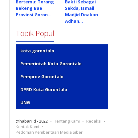
Bertemu: Torang
Bakti Sebagai
Bekeng Bae
Sekda, Ismail
Provinsi Goron…
Madjid Doakan
Adhan…
Topik Popul
kota gorontalo
Pemerintah Kota Gorontalo
Pemprov Gorontalo
DPRD Kota Gorontalo
UNG
@habari.id - 2022
Tentang Kami
Redaksi
Kontak Kami
Pedoman Pemberitaan Media Siber