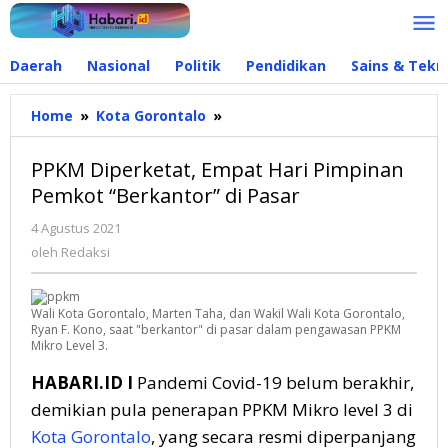
Lewati
ke
konten
Daerah
Nasional
Politik
Pendidikan
Sains & Tekn
Home
»
Kota Gorontalo
»
PPKM
Diperketat,
Empat
PPKM Diperketat, Empat Hari Pimpinan
Hari
Pemkot “Berkantor” di Pasar
Pimpinan
Pemkot
4 Agustus 2021
oleh
"Berkantor"
Redaksi
oleh
Redaksi
di
Pasar
Wali Kota Gorontalo, Marten Taha, dan Wakil Wali Kota Gorontalo,
Ryan F. Kono, saat "berkantor" di pasar dalam pengawasan PPKM
Mikro Level 3.
HABARI.ID I
Pandemi Covid-19 belum berakhir,
demikian pula penerapan PPKM Mikro level 3 di
Kota Gorontalo
, yang secara resmi diperpanjang