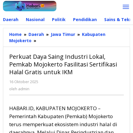
Lewati
ke
konten
Daerah
Nasional
Politik
Pendidikan
Sains & Tekn
Home
»
Daerah
»
Jawa Timur
»
Kabupaten
Mojokerto
»
Perkuat
Daya
Saing
Perkuat Daya Saing Industri Lokal,
Industri
Pemkab Mojokerto Fasilitasi Sertifikasi
Lokal,
Halal Gratis untuk IKM
Pemkab
Mojokerto
16 Oktober 2025
oleh
Fasilitasi
admin
oleh
admin
Sertifikasi
Halal
Gratis
HABARI.ID, KABUPATEN MOJOKERTO –
untuk
IKM
Pemerintah Kabupaten (Pemkab) Mojokerto
terus memperkuat ekosistem industri halal di
daerahnya. Melalui Dinas Perindustrian dan