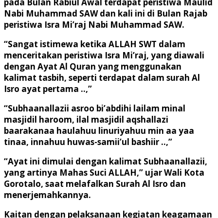
pada Bulan Rabiul Awal terdapat peristiwa Maulid
Nabi Muhammad SAW dan kali ini di Bulan Rajab
peristiwa Isra Mi’raj Nabi Muhammad SAW.
“Sangat istimewa ketika ALLAH SWT dalam
menceritakan peristiwa Isra Mi’raj, yang diawali
dengan Ayat Al Quran yang menggunakan
kalimat tasbih, seperti terdapat dalam surah Al
Isro ayat pertama ..,”
“Subhaanallazii asroo bi’abdihi lailam minal
masjidil haroom, ilal masjidil aqshallazi
baarakanaa haulahuu linuriyahuu min aa yaa
tinaa, innahuu huwas-samii’ul bashiir ..,”
“Ayat ini dimulai dengan kalimat Subhaanallazii,
yang artinya Mahas Suci ALLAH,” ujar Wali Kota
Gorotalo, saat melafalkan Surah Al Isro dan
menerjemahkannya.
Kaitan dengan pelaksanaan kegiatan keagamaan