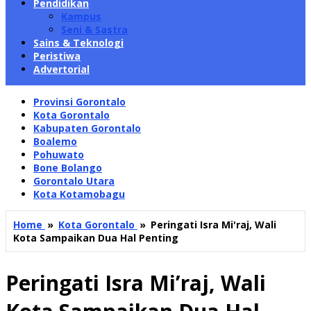
Pendidikan
Kampus
Seni & Sastra
Sains & Teknologi
Peristiwa
Advertorial
Provinsi Gorontalo
Kota Gorontalo
Kabupaten Gorontalo
Boalemo
Pohuwato
Bone Bolango
Gorontalo Utara
Kota Kotamobagu
Home
»
Kota Gorontalo
»
Peringati Isra Mi'raj, Wali
Kota Sampaikan Dua Hal Penting
Peringati Isra Mi’raj, Wali