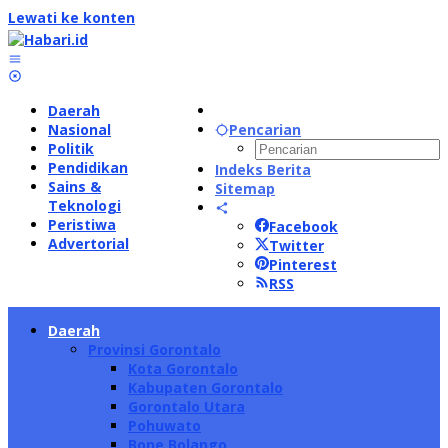
Lewati ke konten
Daerah
Nasional
Pencarian
Politik
Pendidikan
Indeks Berita
Sains &
Sitemap
Teknologi
Peristiwa
Facebook
Advertorial
Twitter
Pinterest
RSS
Daerah
Provinsi Gorontalo
Kota Gorontalo
Kabupaten Gorontalo
Gorontalo Utara
Pohuwato
Bone Bolango