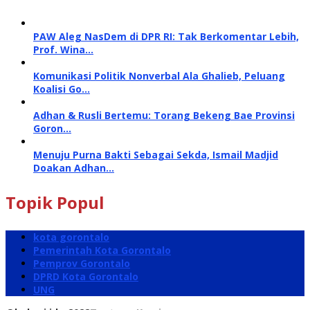
PAW Aleg NasDem di DPR RI: Tak Berkomentar Lebih,
Prof. Wina…
Komunikasi Politik Nonverbal Ala Ghalieb, Peluang
Koalisi Go…
Adhan & Rusli Bertemu: Torang Bekeng Bae Provinsi
Goron…
Menuju Purna Bakti Sebagai Sekda, Ismail Madjid
Doakan Adhan…
Topik Popul
kota gorontalo
Pemerintah Kota Gorontalo
Pemprov Gorontalo
DPRD Kota Gorontalo
UNG