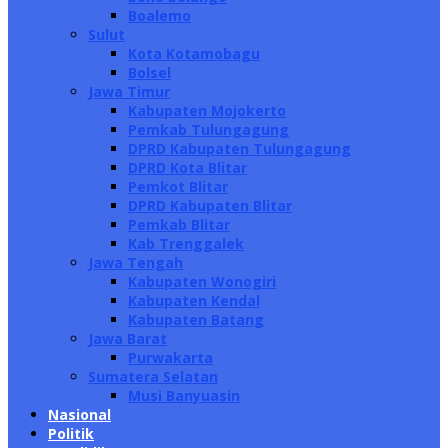
Boalemo
Sulut
Kota Kotamobagu
Bolsel
Jawa Timur
Kabupaten Mojokerto
Pemkab Tulungagung
DPRD Kabupaten Tulungagung
DPRD Kota Blitar
Pemkot Blitar
DPRD Kabupaten Blitar
Pemkab Blitar
Kab Trenggalek
Jawa Tengah
Kabupaten Wonogiri
Kabupaten Kendal
Kabupaten Batang
Jawa Barat
Purwakarta
Sumatera Selatan
Musi Banyuasin
Nasional
Politik