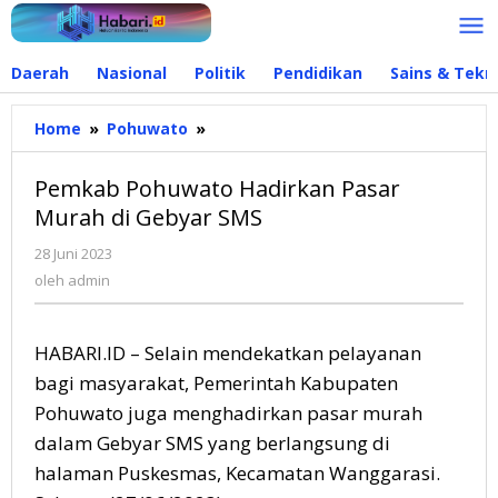
Lewati
ke
konten
Daerah
Nasional
Politik
Pendidikan
Sains & Tekn
Home
»
Pohuwato
»
Pemkab
Pohuwato
Hadirkan
Pemkab Pohuwato Hadirkan Pasar
Pasar
Murah di Gebyar SMS
Murah
di
28 Juni 2023
oleh
Gebyar
admin
oleh
admin
SMS
HABARI.ID – Selain mendekatkan pelayanan
bagi masyarakat, Pemerintah Kabupaten
Pohuwato juga menghadirkan pasar murah
dalam Gebyar SMS yang berlangsung di
halaman Puskesmas, Kecamatan Wanggarasi.