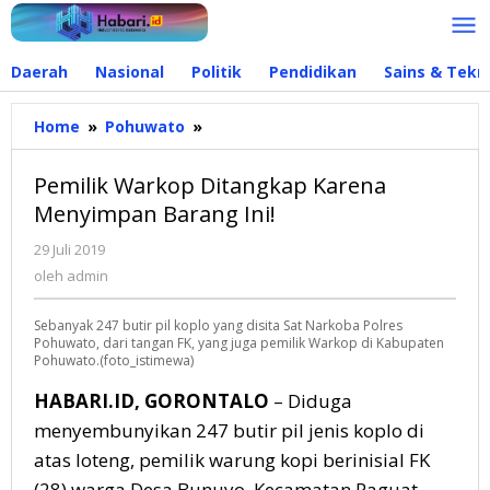
Lewati
ke
konten
Daerah
Nasional
Politik
Pendidikan
Sains & Tekn
Home
»
Pohuwato
»
Pemilik
Warkop
Ditangkap
Pemilik Warkop Ditangkap Karena
Karena
Menyimpan Barang Ini!
Menyimpan
Barang
29 Juli 2019
oleh
Ini!
admin
oleh
admin
Sebanyak 247 butir pil koplo yang disita Sat Narkoba Polres
Pohuwato, dari tangan FK, yang juga pemilik Warkop di Kabupaten
Pohuwato.(foto_istimewa)
HABARI.ID, GORONTALO
– Diduga
menyembunyikan 247 butir pil jenis koplo di
atas loteng, pemilik warung kopi berinisial FK
(28) warga Desa Bunuyo, Kecamatan Paguat,