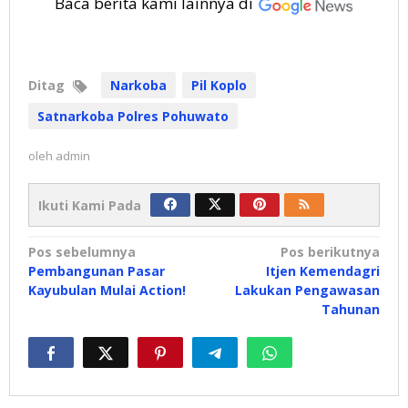
Baca berita kami lainnya di
Ditag
Narkoba
Pil Koplo
Satnarkoba Polres Pohuwato
oleh
admin
Ikuti Kami Pada
Navigasi
Pos sebelumnya
Pos berikutnya
Pembangunan Pasar
Itjen Kemendagri
pos
Kayubulan Mulai Action!
Lakukan Pengawasan
Tahunan