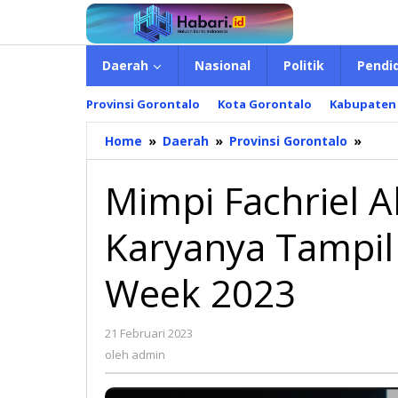
Lewati
ke
konten
Daerah
Nasional
Politik
Pendi
Provinsi Gorontalo
Kota Gorontalo
Kabupaten
Home
»
Daerah
»
Provinsi Gorontalo
»
Mimp
Fachr
Akhi
Mimpi Fachriel A
Terw
Kary
Karyanya Tampil 
Tamp
Di
Indo
Week 2023
Fash
Wee
2023
21 Februari 2023
oleh
admin
oleh
admin