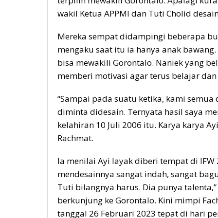
terpilih mewakili Gorontalo. Apalagi kur
wakil Ketua APPMI dan Tuti Cholid desai
Mereka sempat didampingi beberapa bula
mengaku saat itu ia hanya anak bawang. 
bisa mewakili Gorontalo. Naniek yang b
memberi motivasi agar terus belajar da
“Sampai pada suatu ketika, kami semua d
diminta didesain. Ternyata hasil saya me
kelahiran 10 Juli 2006 itu. Karya karya A
Rachmat.
Ia menilai Ayi layak diberi tempat di IFW 2
mendesainnya sangat indah, sangat bagus 
Tuti bilangnya harus. Dia punya talenta
berkunjung ke Gorontalo. Kini mimpi Fach
tanggal 26 Februari 2023 tepat di hari p