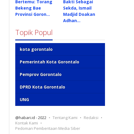
Bertemu: Torang
Bakti Sebagai
Bekeng Bae
Sekda, Ismail
Provinsi Goron…
Madjid Doakan
Adhan…
Topik Popul
kota gorontalo
Pemerintah Kota Gorontalo
Pemprov Gorontalo
DPRD Kota Gorontalo
UNG
@habari.id - 2022
Tentang Kami
Redaksi
Kontak Kami
Pedoman Pemberitaan Media Siber