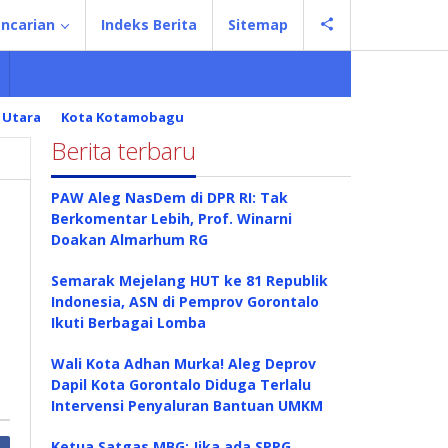
ncarian
Indeks Berita
Sitemap
 Utara
Kota Kotamobagu
Berita terbaru
PAW Aleg NasDem di DPR RI: Tak
Berkomentar Lebih, Prof. Winarni
Doakan Almarhum RG
Semarak Mejelang HUT ke 81 Republik
Indonesia, ASN di Pemprov Gorontalo
Ikuti Berbagai Lomba
Wali Kota Adhan Murka! Aleg Deprov
Dapil Kota Gorontalo Diduga Terlalu
Intervensi Penyaluran Bantuan UMKM
Ketua Satgas MBG: Jika ada SPPG