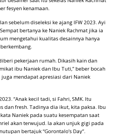
ator desainer saat itu sekelas Naniek Rachmat
ner fesyen kenamaan.
n sebelum diseleksi ke ajang IFW 2023. Ayi
Sempat bertanya ke Naniek Rachmat jika ia
elum mengetahui kualitas desainnya hanya
n berkembang.
iberi pekerjaan rumah. Dikasih kain dan
mikat ibu Naniek dan Ibu Tuti,” beber bocah
yi juga mendapat apresiasi dari Naniek
023. “Anak kecil tadi, si Fahri, SMK. Itu
dan fresh. Tadinya dia ikut, kita paksa. Ibu
,” kata Naniek pada suatu kesempatan saat
riel akan terwujud. Ia akan unjuk gigi pada
enutupan bertajuk “Gorontalo’s Day”.