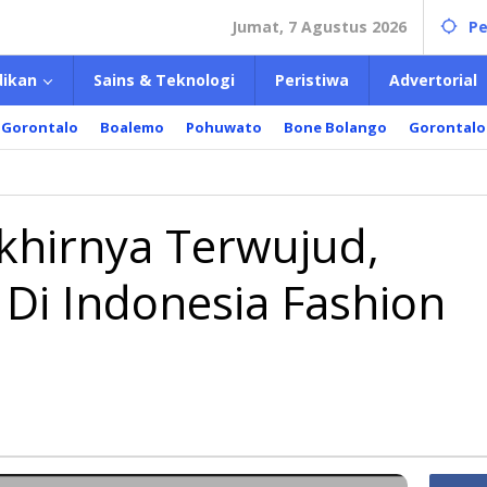
Jumat, 7 Agustus 2026
Pe
dikan
Sains & Teknologi
Peristiwa
Advertorial
 Gorontalo
Boalemo
Pohuwato
Bone Bolango
Gorontalo
i
iel
rnya
khirnya Terwujud,
ujud,
anya
Di Indonesia Fashion
il
nesia
ion
k