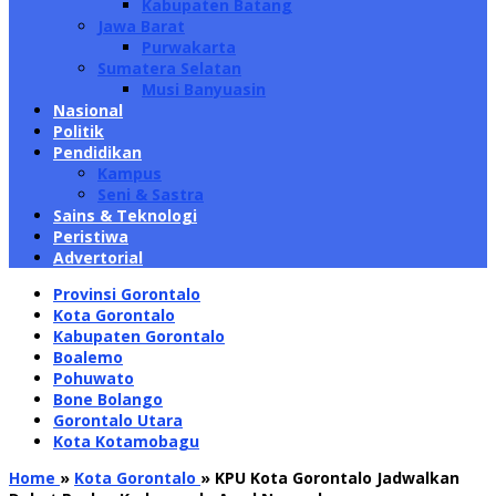
Kabupaten Batang
Jawa Barat
Purwakarta
Sumatera Selatan
Musi Banyuasin
Nasional
Politik
Pendidikan
Kampus
Seni & Sastra
Sains & Teknologi
Peristiwa
Advertorial
Provinsi Gorontalo
Kota Gorontalo
Kabupaten Gorontalo
Boalemo
Pohuwato
Bone Bolango
Gorontalo Utara
Kota Kotamobagu
Home
»
Kota Gorontalo
»
KPU Kota Gorontalo Jadwalkan