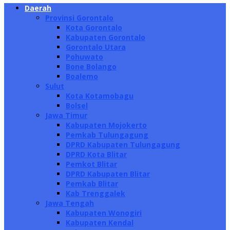
Daerah
Provinsi Gorontalo
Kota Gorontalo
Kabupaten Gorontalo
Gorontalo Utara
Pohuwato
Bone Bolango
Boalemo
Sulut
Kota Kotamobagu
Bolsel
Jawa Timur
Kabupaten Mojokerto
Pemkab Tulungagung
DPRD Kabupaten Tulungagung
DPRD Kota Blitar
Pemkot Blitar
DPRD Kabupaten Blitar
Pemkab Blitar
Kab Trenggalek
Jawa Tengah
Kabupaten Wonogiri
Kabupaten Kendal