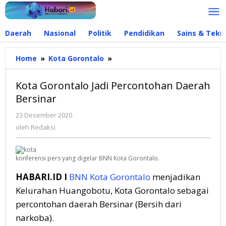
Lewati
ke
konten
Daerah
Nasional
Politik
Pendidikan
Sains & Tekn
Home
»
Kota Gorontalo
»
Kota
Gorontalo
Jadi
Kota Gorontalo Jadi Percontohan Daerah
Percontohan
Bersinar
Daerah
Bersinar
23 Desember 2020
oleh
Redaksi
oleh
Redaksi
konferensi pers yang digelar BNN Kota Gorontalo.
HABARI.ID I
BNN
Kota Gorontalo
menjadikan
Kelurahan Huangobotu, Kota Gorontalo sebagai
percontohan daerah Bersinar (Bersih dari
narkoba).