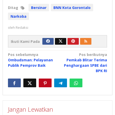
Ditag
Bersinar
BNN Kota Gorontalo
Narkoba
oleh
Redaksi
Ikuti Kami Pada
Navigasi
Pos sebelumnya
Pos berikutnya
Ombudsman: Pelayanan
Pemkab Blitar Terima
pos
Publik Pemprov Baik
Penghargaan SPBE dari
BPK RI
Jangan Lewatkan