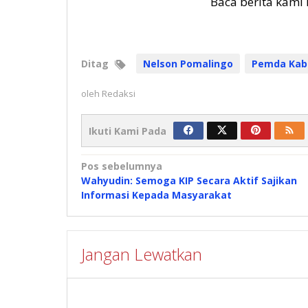
Baca berita kami 
Ditag
Nelson Pomalingo
Pemda Kab
oleh
Redaksi
Ikuti Kami Pada
Navigasi
Pos sebelumnya
Wahyudin: Semoga KIP Secara Aktif Sajikan
pos
Informasi Kepada Masyarakat
Jangan Lewatkan