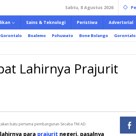
Sabtu, 8 Agustus 2026
Pe
dikan
Sains & Teknologi
Peristiwa
Advertorial
 Gorontalo
Boalemo
Pohuwato
Bone Bolango
Gorontalo
at Lahirnya Prajurit
etakan batu pertama pembangunan Secaba TNI AD.
lahirnya para
prajurit
negeri, pasalnya