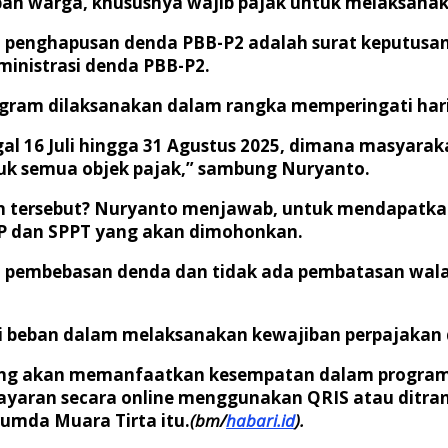
ban warga, khususnya wajib pajak untuk melaksanak
penghapusan denda PBB-P2 adalah surat keputusan 
ministrasi denda PBB-P2.
ram dilaksanakan dalam rangka memperingati hari u
gal 16 Juli hingga 31 Agustus 2025, dimana masya
ntuk semua objek pajak,” sambung Nuryanto.
 tersebut? Nuryanto menjawab, untuk mendapatkan 
TP dan SPPT yang akan dimohonkan.
pembebasan denda dan tidak ada pembatasan walaupu
i beban dalam melaksanakan kewajiban perpajakan d
g akan memanfaatkan kesempatan dalam program i
ran secara online menggunakan QRIS atau ditransf
rumda Muara Tirta itu.
(bm/
habari.id
).