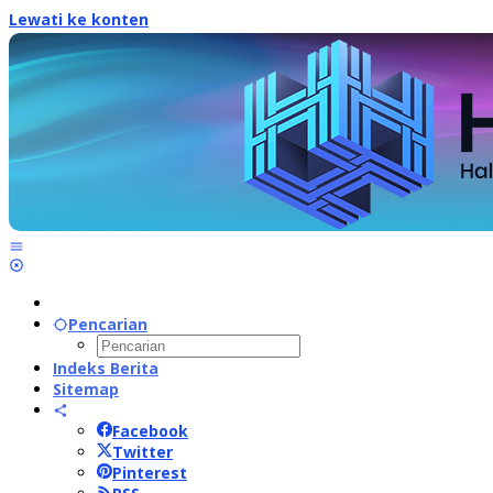
Lewati ke konten
Pencarian
Indeks Berita
Sitemap
Facebook
Twitter
Pinterest