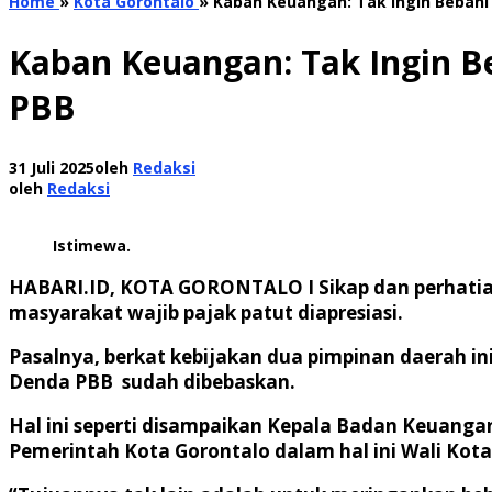
Home
»
Kota Gorontalo
»
Kaban Keuangan: Tak Ingin Bebani
Kaban Keuangan: Tak Ingin B
PBB
31 Juli 2025
oleh
Redaksi
oleh
Redaksi
Istimewa.
HABARI.ID, KOTA GORONTALO I Si
kap dan perhati
masyarakat wajib pajak patut diapresiasi.
Pasalnya, berkat kebijakan dua pimpinan daerah in
Denda PBB sudah dibebaskan.
Hal ini seperti disampaikan Kepala Badan Keuangan
Pemerintah Kota Gorontalo dalam hal ini Wali Ko