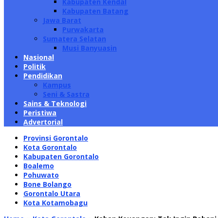
Kabupaten Kendal
Kabupaten Batang
Jawa Barat
Purwakarta
Sumatera Selatan
Musi Banyuasin
Nasional
Politik
Pendidikan
Kampus
Seni & Sastra
Sains & Teknologi
Peristiwa
Advertorial
Provinsi Gorontalo
Kota Gorontalo
Kabupaten Gorontalo
Boalemo
Pohuwato
Bone Bolango
Gorontalo Utara
Kota Kotamobagu