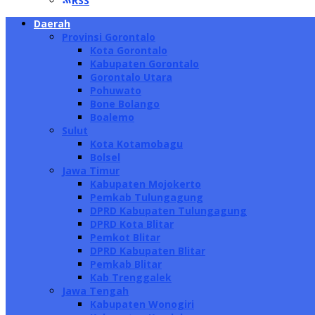
RSS
Daerah
Provinsi Gorontalo
Kota Gorontalo
Kabupaten Gorontalo
Gorontalo Utara
Pohuwato
Bone Bolango
Boalemo
Sulut
Kota Kotamobagu
Bolsel
Jawa Timur
Kabupaten Mojokerto
Pemkab Tulungagung
DPRD Kabupaten Tulungagung
DPRD Kota Blitar
Pemkot Blitar
DPRD Kabupaten Blitar
Pemkab Blitar
Kab Trenggalek
Jawa Tengah
Kabupaten Wonogiri