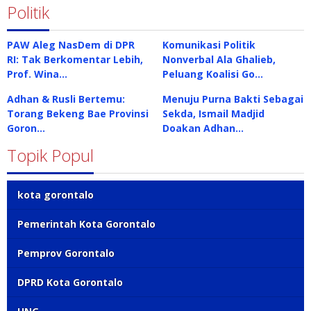
Politik
PAW Aleg NasDem di DPR
Komunikasi Politik
RI: Tak Berkomentar Lebih,
Nonverbal Ala Ghalieb,
Prof. Wina…
Peluang Koalisi Go…
Adhan & Rusli Bertemu:
Menuju Purna Bakti Sebagai
Torang Bekeng Bae Provinsi
Sekda, Ismail Madjid
Goron…
Doakan Adhan…
Topik Popul
kota gorontalo
Pemerintah Kota Gorontalo
Pemprov Gorontalo
DPRD Kota Gorontalo