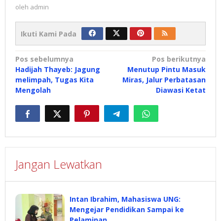
oleh
admin
Ikuti Kami Pada
Navigasi
Pos sebelumnya
Pos berikutnya
Hadijah Thayeb: Jagung
Menutup Pintu Masuk
pos
melimpah, Tugas Kita
Miras, Jalur Perbatasan
Mengolah
Diawasi Ketat
Jangan Lewatkan
Intan Ibrahim, Mahasiswa UNG:
Mengejar Pendidikan Sampai ke
Pelaminan