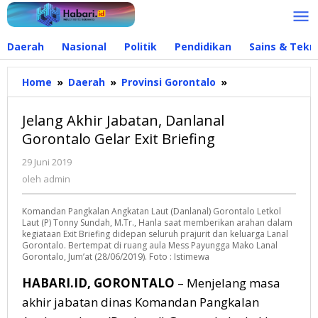
Lewati
ke
konten
Daerah
Nasional
Politik
Pendidikan
Sains & Tekn
Home
»
Daerah
»
Provinsi Gorontalo
»
Jelang
Akhir
Jabatan,
Jelang Akhir Jabatan, Danlanal
Danlanal
Gorontalo Gelar Exit Briefing
Gorontalo
Gelar
29 Juni 2019
oleh
Exit
admin
oleh
admin
Briefing
Komandan Pangkalan Angkatan Laut (Danlanal) Gorontalo Letkol
Laut (P) Tonny Sundah, M.Tr., Hanla saat memberikan arahan dalam
kegiataan Exit Briefing didepan seluruh prajurit dan keluarga Lanal
Gorontalo. Bertempat di ruang aula Mess Payungga Mako Lanal
Gorontalo, Jum’at (28/06/2019). Foto : Istimewa
HABARI.ID, GORONTALO
– Menjelang masa
akhir jabatan dinas Komandan Pangkalan