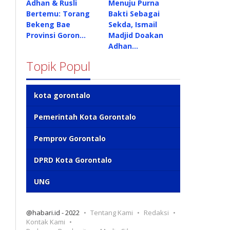
Adhan & Rusli
Menuju Purna
Bertemu: Torang
Bakti Sebagai
Bekeng Bae
Sekda, Ismail
Provinsi Goron…
Madjid Doakan
Adhan…
Topik Popul
kota gorontalo
Pemerintah Kota Gorontalo
Pemprov Gorontalo
DPRD Kota Gorontalo
UNG
@habari.id - 2022
Tentang Kami
Redaksi
Kontak Kami