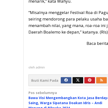
menarik,” kata Wahyu.
“Misalnya menggelar Festival Roa di Pa
seiring mendorong para pelaku usaha baru
menambah nilai, yang mana, roa-roa ini 
Daerah Boalemo ke depan,” katanya. (Rls)
Baca berit
oleh
admin
Ikuti Kami Pada
Navigasi
Pos sebelumnya
Bawa Visi Mengembangkan Kota Jasa Berday
pos
Saing, Warga Sipatana Doakan Idris – Andi
Menang di Pilwako 2024