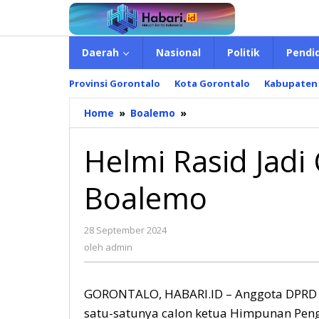
Lewati
ke
konten
Daerah
Nasional
Politik
Pendi
Provinsi Gorontalo
Kota Gorontalo
Kabupaten
Home
»
Boalemo
»
Helmi
Rasid
Jadi
Helmi Rasid Jadi
Calon
Tunggal
Boalemo
HIPMI
Boalemo
28 September 2024
oleh
admin
oleh
admin
GORONTALO, HABARI.ID – Anggota DPRD B
satu-satunya calon ketua Himpunan Pen