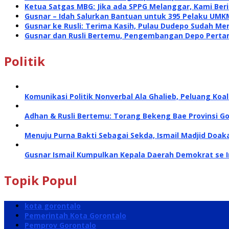
Ketua Satgas MBG: Jika ada SPPG Melanggar, Kami Ber
Gusnar – Idah Salurkan Bantuan untuk 395 Pelaku UMK
Gusnar ke Rusli: Terima Kasih, Pulau Dudepo Sudah Me
Gusnar dan Rusli Bertemu, Pengembangan Depo Perta
Politik
Komunikasi Politik Nonverbal Ala Ghalieb, Peluang Koal
Adhan & Rusli Bertemu: Torang Bekeng Bae Provinsi G
Menuju Purna Bakti Sebagai Sekda, Ismail Madjid Doa
Gusnar Ismail Kumpulkan Kepala Daerah Demokrat se 
Topik Popul
kota gorontalo
Pemerintah Kota Gorontalo
Pemprov Gorontalo