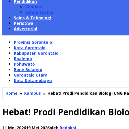
Pendidikan
Kampus
Seni & Sastra
Sains & Teknologi
Peristiwa
Advertorial
Provinsi Gorontalo
Kota Gorontalo
Kabupaten Gorontalo
Boalemo
Pohuwato
Bone Bolango
Gorontalo Utara
Kota Kotamobagu
Home
»
Kampus
»
Hebat! Prodi Pendidikan Biologi UNG Ra
Hebat! Prodi Pendidikan Biol
11 Mei 2026
19 Mei 2026
oleh
Redaksi