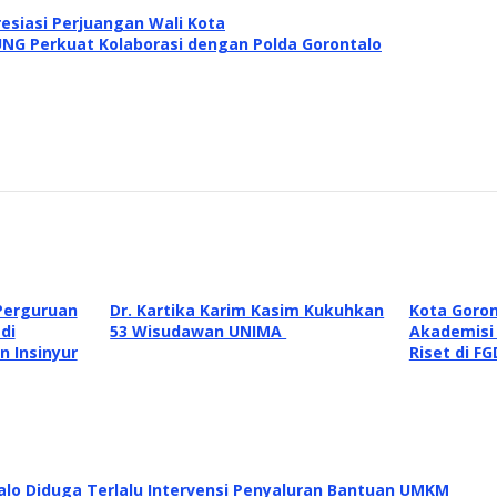
siasi Perjuangan Wali Kota
NG Perkuat Kolaborasi dengan Polda Gorontalo
 Perguruan
Dr. Kartika Karim Kasim Kukuhkan
Kota Goron
di
53 Wisudawan UNIMA
Akademisi
n Insinyur
Riset di F
alo Diduga Terlalu Intervensi Penyaluran Bantuan UMKM