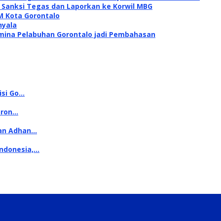
i Sanksi Tegas dan Laporkan ke Korwil MBG
M Kota Gorontalo
nyala
mina Pelabuhan Gorontalo jadi Pembahasan
isi Go…
oron…
kan Adhan…
Indonesia,…