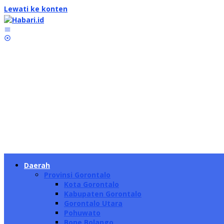
Lewati ke konten
Daerah
Provinsi Gorontalo
Kota Gorontalo
Kabupaten Gorontalo
Gorontalo Utara
Pohuwato
Bone Bolango