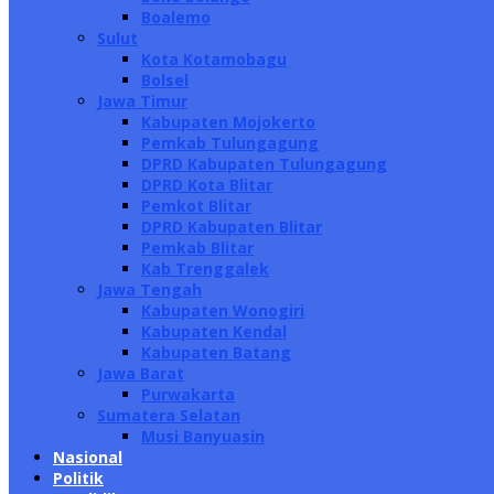
Boalemo
Sulut
Kota Kotamobagu
Bolsel
Jawa Timur
Kabupaten Mojokerto
Pemkab Tulungagung
DPRD Kabupaten Tulungagung
DPRD Kota Blitar
Pemkot Blitar
DPRD Kabupaten Blitar
Pemkab Blitar
Kab Trenggalek
Jawa Tengah
Kabupaten Wonogiri
Kabupaten Kendal
Kabupaten Batang
Jawa Barat
Purwakarta
Sumatera Selatan
Musi Banyuasin
Nasional
Politik