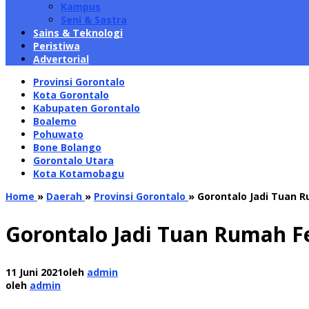
Kampus
Seni & Sastra
Sains & Teknologi
Peristiwa
Advertorial
Provinsi Gorontalo
Kota Gorontalo
Kabupaten Gorontalo
Boalemo
Pohuwato
Bone Bolango
Gorontalo Utara
Kota Kotamobagu
Home
»
Daerah
»
Provinsi Gorontalo
»
Gorontalo Jadi Tuan R
Gorontalo Jadi Tuan Rumah Fe
11 Juni 2021
oleh
admin
oleh
admin