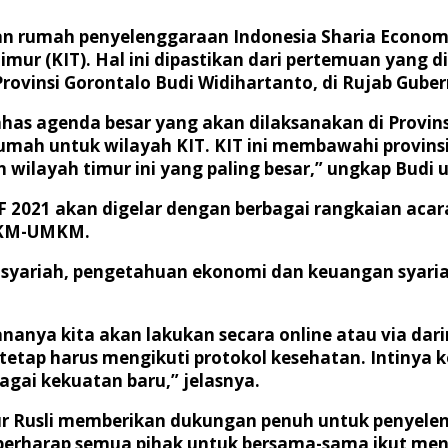
uan rumah penyelenggaraan Indonesia Sharia Economic
mur (KIT). Hal ini dipastikan dari pertemuan yang d
ovinsi Gorontalo Budi Widihartanto, di Rujab Guber
s agenda besar yang akan dilaksanakan di Provinsi 
umah untuk wilayah KIT. KIT ini membawahi provinsi
wilayah timur ini yang paling besar,” ungkap Budi 
F 2021 akan digelar dengan berbagai rangkaian acara
UMKM-UMKM.
 syariah, pengetahuan ekonomi dan keuangan syaria
nya kita akan lakukan secara online atau via darin
etap harus mengikuti protokol kesehatan. Intinya k
ai kekuatan baru,” jelasnya.
ur Rusli memberikan dukungan penuh untuk penyele
 berharap semua pihak untuk bersama-sama ikut men