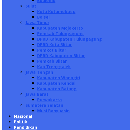
Boalemo
Sulut
Kota Kotamobagu
Bolsel
Jawa Timur
Kabupaten Mojokerto
Pemkab Tulungagung
DPRD Kabupaten Tulungagung
DPRD Kota Blitar
Pemkot Blitar
DPRD Kabupaten Blitar
Pemkab Blitar
Kab Trenggalek
Jawa Tengah
Kabupaten Wonogiri
Kabupaten Kendal
Kabupaten Batang
Jawa Barat
Purwakarta
Sumatera Selatan
Musi Banyuasin
Nasional
Politik
Pendidikan