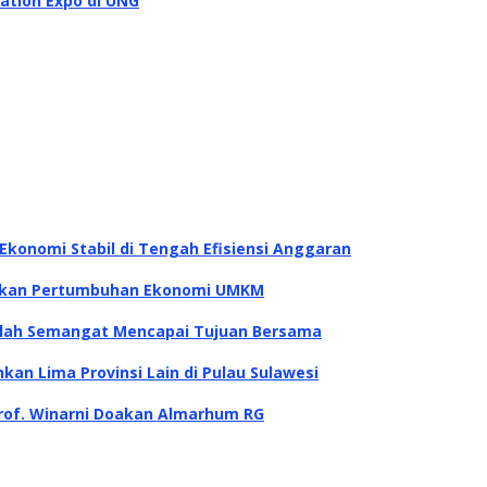
ation Expo di UNG
konomi Stabil di Tengah Efisiensi Anggaran
itkan Pertumbuhan Ekonomi UMKM
dalah Semangat Mencapai Tujuan Bersama
kan Lima Provinsi Lain di Pulau Sulawesi
rof. Winarni Doakan Almarhum RG