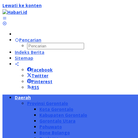
Lewati ke konten
Pencarian
Indeks Berita
Sitemap
Facebook
Twitter
Pinterest
RSS
Daerah
Provinsi Gorontalo
Kota Gorontalo
Kabupaten Gorontalo
Gorontalo Utara
Pohuwato
Bone Bolango