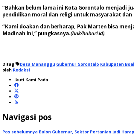
“Bahkan belum lama ini Kota Gorontalo menjadi j
pendidikan moral dan religi untuk masyarakat dan 
“Kami doakan dan berharap, Pak Marten bisa menja
Madinah ini,” pungkasnya.
(bnk/habari.id).
Ditag
Desa Mananggu
Gubernur Gorontalo
Kabupaten Boa
oleh
Redaksi
Ikuti Kami Pada
Navigasi pos
Pos sebelumnya
Balon Gubernur, Sektor Pertanian jadi Ha