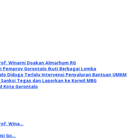
rof. Winarni Doakan Almarhum RG
di Pemprov Gorontalo Ikuti Berbagai Lomba
alo Diduga Terlalu Intervensi Penyaluran Bantuan UMKM
i Sanksi Tegas dan Laporkan ke Korwil MBG
M Kota Gorontalo
rof. Wina…
isi Go…