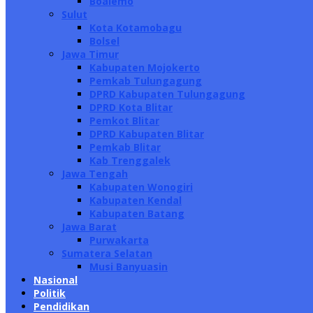
Boalemo
Sulut
Kota Kotamobagu
Bolsel
Jawa Timur
Kabupaten Mojokerto
Pemkab Tulungagung
DPRD Kabupaten Tulungagung
DPRD Kota Blitar
Pemkot Blitar
DPRD Kabupaten Blitar
Pemkab Blitar
Kab Trenggalek
Jawa Tengah
Kabupaten Wonogiri
Kabupaten Kendal
Kabupaten Batang
Jawa Barat
Purwakarta
Sumatera Selatan
Musi Banyuasin
Nasional
Politik
Pendidikan