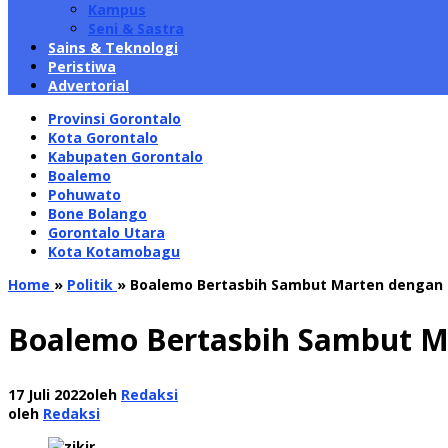
Kampus
Seni & Sastra
Sains & Teknologi
Peristiwa
Advertorial
Provinsi Gorontalo
Kota Gorontalo
Kabupaten Gorontalo
Boalemo
Pohuwato
Bone Bolango
Gorontalo Utara
Kota Kotamobagu
Home
»
Politik
»
Boalemo Bertasbih Sambut Marten dengan Z
Boalemo Bertasbih Sambut Ma
17 Juli 2022
oleh
Redaksi
oleh
Redaksi