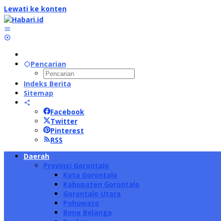
Lewati ke konten
Pencarian
Indeks Berita
Sitemap
Facebook
Twitter
Pinterest
RSS
Daerah
Provinsi Gorontalo
Kota Gorontalo
Kabupaten Gorontalo
Gorontalo Utara
Pohuwato
Bone Bolango