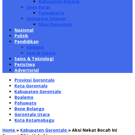
Kabupaten Batang
Jawa Barat
Purwakarta
Sumatera Selatan
Musi Banyuasin
Nasional
Politik
Pendidikan
Kampus
Seni & Sastra
Sains & Teknologi
Peristiwa
Advertorial
Provinsi Gorontalo
Kota Gorontalo
Kabupaten Gorontalo
Boalemo
Pohuwato
Bone Bolango
Gorontalo Utara
Kota Kotamobagu
Home
»
Kabupaten Gorontalo
»
Aksi Nekat Bocah Ini