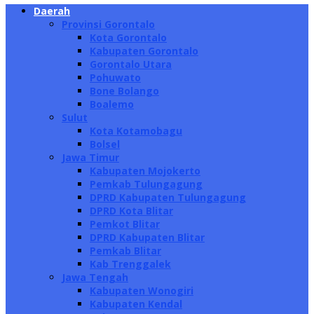
Daerah
Provinsi Gorontalo
Kota Gorontalo
Kabupaten Gorontalo
Gorontalo Utara
Pohuwato
Bone Bolango
Boalemo
Sulut
Kota Kotamobagu
Bolsel
Jawa Timur
Kabupaten Mojokerto
Pemkab Tulungagung
DPRD Kabupaten Tulungagung
DPRD Kota Blitar
Pemkot Blitar
DPRD Kabupaten Blitar
Pemkab Blitar
Kab Trenggalek
Jawa Tengah
Kabupaten Wonogiri
Kabupaten Kendal