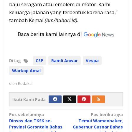
baju seragam atau emblem di motor. Kami
keluarga jalanan yang terbentuk karena rasa,”
tambah Kemal
.(bm/habari.id).
Baca berita kami lainnya di
Ditag
CSP
Ramli Anwar
Vespa
Warkop Amal
oleh
Redaksi
Ikuti Kami Pada
Navigasi
Pos sebelumnya
Pos berikutnya
Dinsos dan TKSK se-
Temui Wamennaker,
pos
Provinsi Gorontalo Bahas
Gubernur Gusnar Bahas