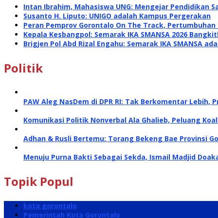
Intan Ibrahim, Mahasiswa UNG: Mengejar Pendidikan S
Susanto H. Liputo: UNIGO adalah Kampus Pergerakan
Peran Pemprov Gorontalo On The Track, Pertumbuhan E
Kepala Kesbangpol: Semarak IKA SMANSA 2026 Bangk
Brigjen Pol Abd Rizal Engahu: Semarak IKA SMANSA a
Politik
PAW Aleg NasDem di DPR RI: Tak Berkomentar Lebih, P
Komunikasi Politik Nonverbal Ala Ghalieb, Peluang Koal
Adhan & Rusli Bertemu: Torang Bekeng Bae Provinsi G
Menuju Purna Bakti Sebagai Sekda, Ismail Madjid Doa
Topik Popul
kota gorontalo
Pemerintah Kota Gorontalo