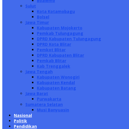
Boalemo
Sulut
Kota Kotamobagu
Bolsel
Jawa Timur
Kabupaten Mojokerto
Pemkab Tulungagung
DPRD Kabupaten Tulungagung
DPRD Kota Blitar
Pemkot Blitar
DPRD Kabupaten Blitar
Pemkab Blitar
Kab Trenggalek
Jawa Tengah
Kabupaten Wonogiri
Kabupaten Kendal
Kabupaten Batang
Jawa Barat
Purwakarta
Sumatera Selatan
Musi Banyuasin
Nasional
Politik
Pendidikan