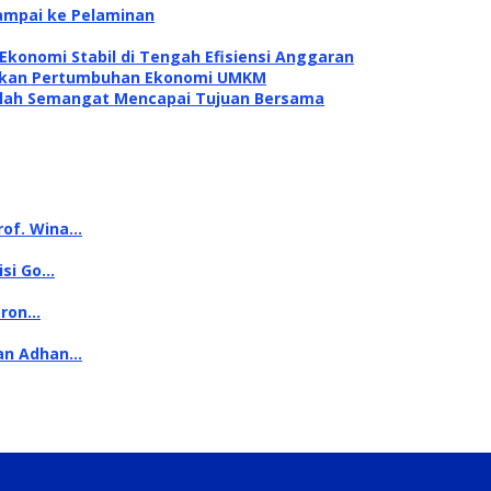
ampai ke Pelaminan
konomi Stabil di Tengah Efisiensi Anggaran
itkan Pertumbuhan Ekonomi UMKM
dalah Semangat Mencapai Tujuan Bersama
rof. Wina…
isi Go…
oron…
kan Adhan…