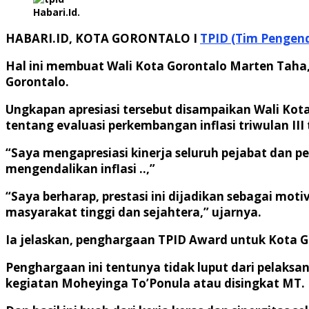
Habari.Id.
HABARI.ID, KOTA GORONTALO I
TPID (Tim Pengenda
Hal ini membuat Wali Kota Gorontalo Marten Taha,
Gorontalo.
Ungkapan apresiasi tersebut disampaikan Wali Kota
tentang evaluasi perkembangan inflasi triwulan III
“Saya mengapresiasi kinerja seluruh pejabat dan p
mengendalikan inflasi ..,”
“Saya berharap, prestasi ini dijadikan sebagai mo
masyarakat tinggi dan sejahtera,” ujarnya.
Ia jelaskan, penghargaan TPID Award untuk Kota Gor
Penghargaan ini tentunya tidak luput dari pelak
kegiatan Moheyinga To’Ponula atau disingkat MT.