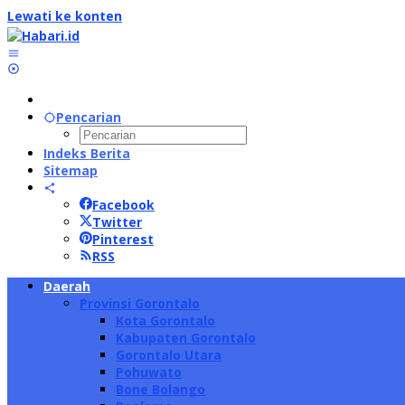
Lewati ke konten
Pencarian
Indeks Berita
Sitemap
Facebook
Twitter
Pinterest
RSS
Daerah
Provinsi Gorontalo
Kota Gorontalo
Kabupaten Gorontalo
Gorontalo Utara
Pohuwato
Bone Bolango