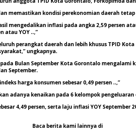
s seluruh anggota TPID Kota Gorontalo, Forkopimda d
dan memastikan kondisi perekonomian daerah tetap s
il mengedalikan inflasi pada angka 2,59 persen at
n atau YOY ..,”
luruh perangkat daerah dan lebih khusus TPID Kota G
syarakat,” ungkapnya.
kni pada Bulan September Kota Gorontalo mengalami 
lan September.
ndeks harga konsumen sebesar 0,49 persen ..,”
batkan adanya kenaikan pada 6 kelompok pengeluaran
besar 4,49 persen, serta laju inflasi YOY September 
Baca berita kami lainnya di