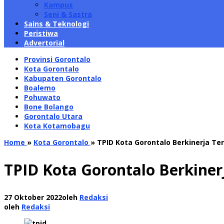
Kampus
Seni & Sastra
Sains & Teknologi
Peristiwa
Advertorial
Provinsi Gorontalo
Kota Gorontalo
Kabupaten Gorontalo
Boalemo
Pohuwato
Bone Bolango
Gorontalo Utara
Kota Kotamobagu
Home
»
Kota Gorontalo
»
TPID Kota Gorontalo Berkinerja Ter
TPID Kota Gorontalo Berkinerj
27 Oktober 2022
oleh
Redaksi
oleh
Redaksi