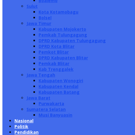
Boalemo
Sulut
Kota Kotamobagu
Bolsel
Jawa Timur
Kabupaten Mojokerto
Pemkab Tulungagung
DPRD Kabupaten Tulungagung
DPRD Kota Blitar
Pemkot Blitar
DPRD Kabupaten Blitar
Pemkab Blitar
Kab Trenggalek
Jawa Tengah
Kabupaten Wonogiri
Kabupaten Kendal
Kabupaten Batang
Jawa Barat
Purwakarta
Sumatera Selatan
Musi Banyuasin
Nasional
Politik
Pendidikan