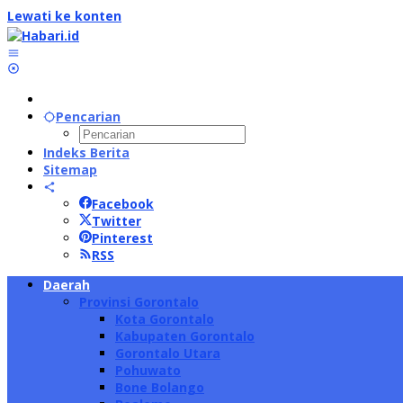
Lewati ke konten
Pencarian
Indeks Berita
Sitemap
Facebook
Twitter
Pinterest
RSS
Daerah
Provinsi Gorontalo
Kota Gorontalo
Kabupaten Gorontalo
Gorontalo Utara
Pohuwato
Bone Bolango