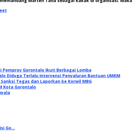
usi memandang Marten Taha sebagai Kakak di organisasi. Mak
eet
di Pemprov Gorontalo Ikuti Berbagai Lomba
alo Diduga Terlalu Intervensi Penyaluran Bantuan UMKM
i Sanksi Tegas dan Laporkan ke Korwil MBG
M Kota Gorontalo
nyala
isi Go…