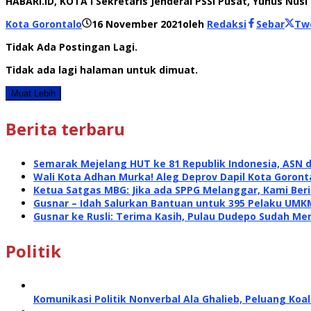
HABARI.ID, KOTA I Sekretaris Jenderal PSSI Pusat, Yunus N
Kota Gorontalo
16 November 2021
oleh
Redaksi
Sebar
Tw
Tidak Ada Postingan Lagi.
Tidak ada lagi halaman untuk dimuat.
Muat Lebih
Berita terbaru
Semarak Mejelang HUT ke 81 Republik Indonesia, ASN 
Wali Kota Adhan Murka! Aleg Deprov Dapil Kota Goront
Ketua Satgas MBG: Jika ada SPPG Melanggar, Kami Ber
Gusnar – Idah Salurkan Bantuan untuk 395 Pelaku UMK
Gusnar ke Rusli: Terima Kasih, Pulau Dudepo Sudah Me
Politik
Komunikasi Politik Nonverbal Ala Ghalieb, Peluang Koal