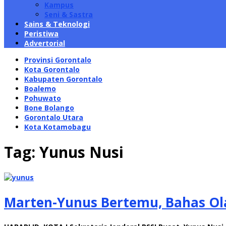
Kampus
Seni & Sastra
Sains & Teknologi
Peristiwa
Advertorial
Provinsi Gorontalo
Kota Gorontalo
Kabupaten Gorontalo
Boalemo
Pohuwato
Bone Bolango
Gorontalo Utara
Kota Kotamobagu
Tag:
Yunus Nusi
Marten-Yunus Bertemu, Bahas Ola