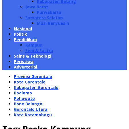
Kabupaten Batang
Jawa Barat
Purwakarta
Sumatera Selatan
Musi Banyuasin
Nasional
Politik
Pendidikan
Kampus
Seni & Sastra
Sains & Teknologi
Peristiwa
Advertorial
Provinsi Gorontalo
Kota Gorontalo
Kabupaten Gorontalo
Boalemo
Pohuwato
Bone Bolango
Gorontalo Utara
Kota Kotamobagu