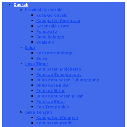
Daerah
Provinsi Gorontalo
Kota Gorontalo
Kabupaten Gorontalo
Gorontalo Utara
Pohuwato
Bone Bolango
Boalemo
Sulut
Kota Kotamobagu
Bolsel
Jawa Timur
Kabupaten Mojokerto
Pemkab Tulungagung
DPRD Kabupaten Tulungagung
DPRD Kota Blitar
Pemkot Blitar
DPRD Kabupaten Blitar
Pemkab Blitar
Kab Trenggalek
Jawa Tengah
Kabupaten Wonogiri
Kabupaten Kendal