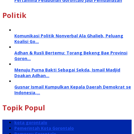
Pertamina Pelabuhan Gorontalo jadi Pembahasan
Politik
Komunikasi Politik Nonverbal Ala Ghalieb, Peluang
Koalisi Go…
Adhan & Rusli Bertemu: Torang Bekeng Bae Provinsi
Goron…
Menuju Purna Bakti Sebagai Sekda, Ismail Madjid
Doakan Adhan…
Gusnar Ismail Kumpulkan Kepala Daerah Demokrat se
Indonesia,…
Topik Popul
kota gorontalo
Pemerintah Kota Gorontalo
Pemprov Gorontalo