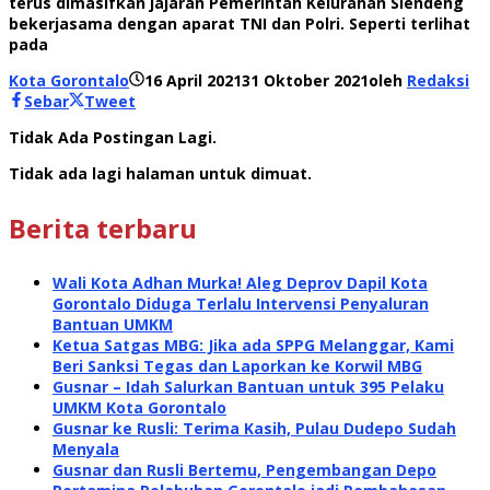
terus dimasifkan jajaran Pemerintah Kelurahan Siendeng
bekerjasama dengan aparat TNI dan Polri. Seperti terlihat
pada
Kota Gorontalo
16 April 2021
31 Oktober 2021
oleh
Redaksi
Sebar
Tweet
Tidak Ada Postingan Lagi.
Tidak ada lagi halaman untuk dimuat.
Berita terbaru
Wali Kota Adhan Murka! Aleg Deprov Dapil Kota
Gorontalo Diduga Terlalu Intervensi Penyaluran
Bantuan UMKM
Ketua Satgas MBG: Jika ada SPPG Melanggar, Kami
Beri Sanksi Tegas dan Laporkan ke Korwil MBG
Gusnar – Idah Salurkan Bantuan untuk 395 Pelaku
UMKM Kota Gorontalo
Gusnar ke Rusli: Terima Kasih, Pulau Dudepo Sudah
Menyala
Gusnar dan Rusli Bertemu, Pengembangan Depo