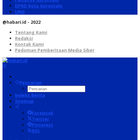
DPRD Kota Gorontalo
UNG
@habari.id - 2022
Tentang Kami
Redaksi
Kontak Kami
Pedoman Pemberitaan Media Siber
Pencarian
Indeks Berita
Sitemap
Facebook
Twitter
Pinterest
RSS