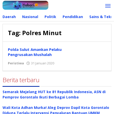
Lewati
ke
konten
Daerah
Nasional
Politik
Pendidikan
Sains & Tekn
Tag:
Polres Minut
Polda Sulut Amankan Pelaku
Pengrusakan Mushalah
Peristiwa
31 Januari 2020
oleh
admin
Berita terbaru
Semarak Mejelang HUT ke 81 Republik Indonesia, ASN di
Pemprov Gorontalo Ikuti Berbagai Lomba
Wali Kota Adhan Murka! Aleg Deprov Dapil Kota Gorontalo
Diduga Terlalu Intervensi Penyaluran Bantuan UMKM