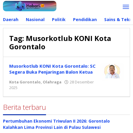
Lewati
ke
konten
Daerah
Nasional
Politik
Pendidikan
Sains & Tekn
Tag:
Musorkotlub KONI Kota
Gorontalo
Musorkotlub KONI Kota Gorontalo: SC
Segera Buka Penjaringan Balon Ketua
Kota Gorontalo
,
Olahraga
28 Desember
2025
oleh
Redaksi
Berita terbaru
Pertumbuhan Ekonomi Triwulan II 2026: Gorontalo
Kalahkan Lima Provinsi Lain di Pulau Sulawesi