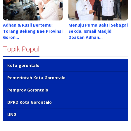
Adhan & Rusli Bertemu:
Menuju Purna Bakti Sebagai
Torang Bekeng Bae Provinsi
Sekda, Ismail Madjid
Goron…
Doakan Adhan…
Topik Popul
kota gorontalo
Pemerintah Kota Gorontalo
Pemprov Gorontalo
DPRD Kota Gorontalo
UNG