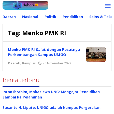
Lewati
ke
konten
Daerah
Nasional
Politik
Pendidikan
Sains & Tekn
Tag:
Menko PMK RI
Menko PMK RI Salut dengan Pesatnya
Perkembangan Kampus UMGO
Daerah
,
Kampus
26 November 2022
oleh
admin
Berita terbaru
Intan Ibrahim, Mahasiswa UNG: Mengejar Pendidikan
Sampai ke Pelaminan
Susanto H. Liputo: UNIGO adalah Kampus Pergerakan