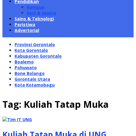
Pendidikan
Kampus
Seni & Sastra
Sains & Teknologi
Peristiwa
Advertorial
Provinsi Gorontalo
Kota Gorontalo
Kabupaten Gorontalo
Boalemo
Pohuwato
Bone Bolango
Gorontalo Utara
Kota Kotamobagu
Tag:
Kuliah Tatap Muka
Kuliah Tatap Muka di UNG