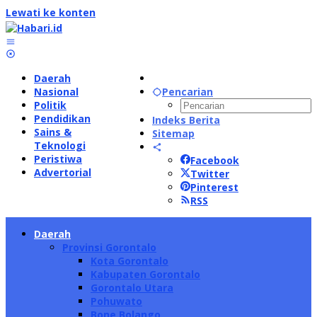
Lewati ke konten
Daerah
Nasional
Pencarian
Politik
Pendidikan
Indeks Berita
Sains &
Sitemap
Teknologi
Peristiwa
Facebook
Advertorial
Twitter
Pinterest
RSS
Daerah
Provinsi Gorontalo
Kota Gorontalo
Kabupaten Gorontalo
Gorontalo Utara
Pohuwato
Bone Bolango