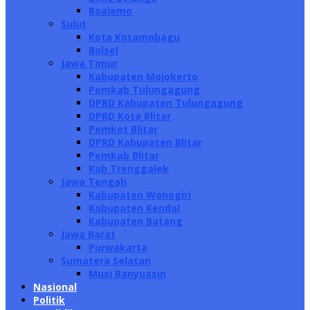
Boalemo
Sulut
Kota Kotamobagu
Bolsel
Jawa Timur
Kabupaten Mojokerto
Pemkab Tulungagung
DPRD Kabupaten Tulungagung
DPRD Kota Blitar
Pemkot Blitar
DPRD Kabupaten Blitar
Pemkab Blitar
Kab Trenggalek
Jawa Tengah
Kabupaten Wonogiri
Kabupaten Kendal
Kabupaten Batang
Jawa Barat
Purwakarta
Sumatera Selatan
Musi Banyuasin
Nasional
Politik